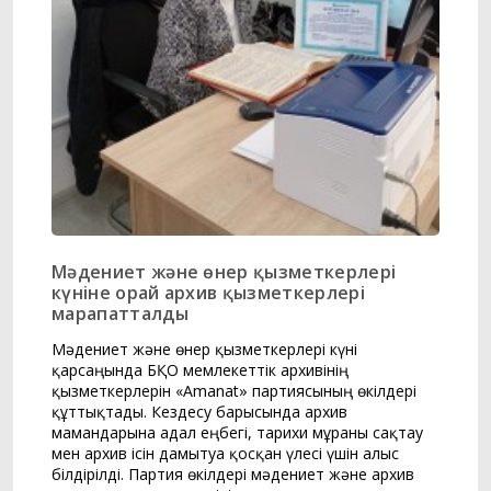
Мәдениет және өнер қызметкерлері
күніне орай архив қызметкерлері
марапатталды
Мәдениет және өнер қызметкерлері күні
қарсаңында БҚО мемлекеттік архивінің
қызметкерлерін «Amanat» партиясының өкілдері
құттықтады. Кездесу барысында архив
мамандарына адал еңбегі, тарихи мұраны сақтау
мен архив ісін дамытуға қосқан үлесі үшін алғыс
білдірілді. Партия өкілдері мәдениет және архив