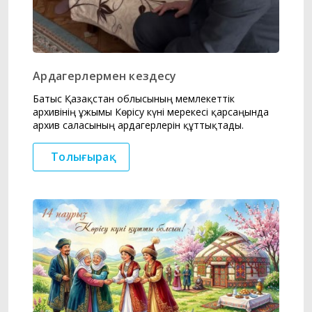
Ардагерлермен кездесу
Батыс Қазақстан облысының мемлекеттік
архивінің ұжымы Көрісу күні мерекесі қарсаңында
архив саласының ардагерлерін құттықтады.
Толығырақ