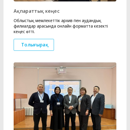
Ақпараттық кеңес
Облыстық мемлекеттік архив пен аудандық
филиалдар арасында онлайн форматта кезекті
кеңес өтті.
Толығырақ