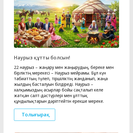
Наурыз құтты болсын!
22 наурыз – жаңару мен жаңғырудың, береке мен
бірліктің мерекесі – Наурыз мейрамы. Бұл күн
табиғаттың түлеп, тіршіліктің жанданып, жаңа
жылдың басталуын білдіреді. Наурыз –
халқымыздың ғасырлар бойы сақталып келе
жатқан салт-дәстүрлері мен ұлттық
құндылықтарын дәріптейтін ерекше мереке.
Толығырақ