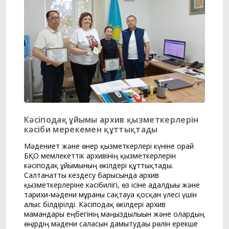
Кәсіподақ ұйымы архив қызметкерлерін
кәсіби мерекемен құттықтады
Мәдениет және өнер қызметкерлері күніне орай
БҚО мемлекеттік архивінің қызметкерлерін
кәсіподақ ұйымының өкілдері құттықтады.
Салтанатты кездесу барысында архив
қызметкерлеріне кәсібилігі, өз ісіне адалдығы және
тарихи-мәдени мұраны сақтауға қосқан үлесі үшін
алғыс білдірілді. Кәсіподақ өкілдері архив
мамандары еңбегінің маңыздылығын және олардың
өңірдің мәдени саласын дамытудағы рөлін ерекше