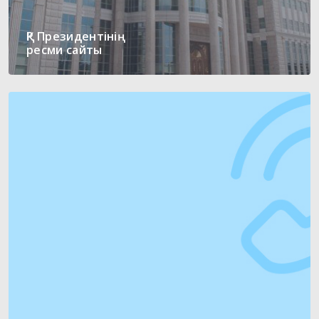
ҚР Президентінің
ресми сайты