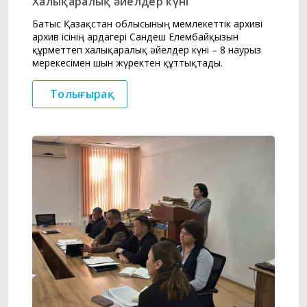
Халықаралық әйелдер күні
Батыс Қазақстан облысының мемлекеттік архиві
архив ісінің ардагері Сандеш Елембайқызын
құрметтеп халықаралық әйелдер күні – 8 наурыз
мерекесімен шын жүректен құттықтады.
Толығырақ