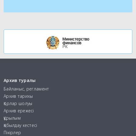
Архив туралы
Байланыс, регламент
Архив тарихы
Қорлар шолуы
Архив ережесі
Құрылым
Қабылдау кестесі
Пікірлер