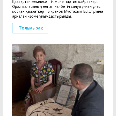
Қазақстан мемлекеттік және партия қайраткері,
Орал қаласының негізгі келбетін салуға үлкен үлес
қосқан қайраткер - Ықсанов Мұстахым Біләлұлына
арналған көрме ұйымдастырылды.
Толығырақ