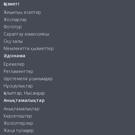
Қызметі
Жиынтық есептер
Жоспарлау
Фототур
Сараптау комиссиясы
Оқу залы
Мемлекеттік қызметтер
Әдіснама
Ережелер
Регламенттер
Әдістемелік ұсынымдар
Нұсқаулықтар
Қалыптар, Нысандар
Анықтамалықтар
Анықтамалықтар
Көрсеткіштер
Жолсілтерлер
Жаңа түсімдер