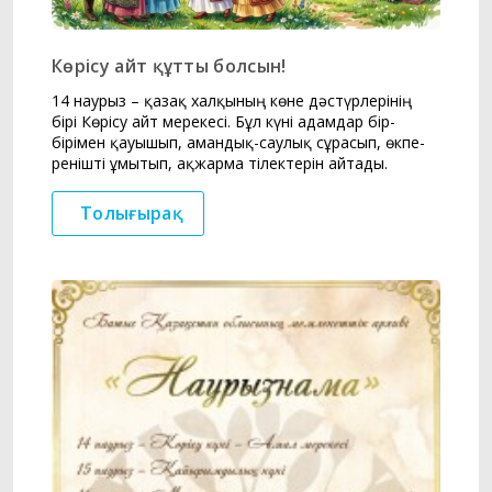
Көрісу айт құтты болсын!
14 наурыз – қазақ халқының көне дәстүрлерінің
бірі Көрісу айт мерекесі. Бұл күні адамдар бір-
бірімен қауышып, амандық-саулық сұрасып, өкпе-
ренішті ұмытып, ақжарма тілектерін айтады.
Толығырақ