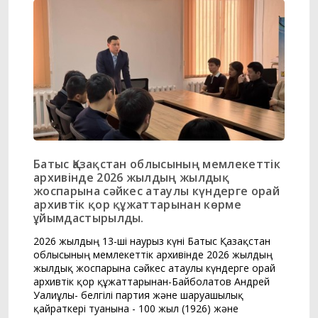
Батыс Қазақстан облысының мемлекеттік
архивінде 2026 жылдың жылдық
жоспарына сәйкес атаулы күндерге орай
архивтік қор құжаттарынан көрме
ұйымдастырылды.
2026 жылдың 13-ші наурыз күні Батыс Қазақстан
облысының мемлекеттік архивінде 2026 жылдың
жылдық жоспарына сәйкес атаулы күндерге орай
архивтік қор құжаттарынан-Байболатов Андрей
Уалиұлы- белгілі партия және шаруашылық
қайраткері туғанына - 100 жыл (1926) және