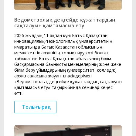
Ведомстволық деңгейде құжаттардың
сақталуын қамтамасыз ету
2026 жылдың 11 ақпан күні Батыс Қазақстан
инновациялық-технологиялық университетінің
ғимаратында Батыс Қазақстан облысының
мемлекеттік архивінің толықтыру көзі болып
табылатын Батыс Қазақстан облысының білім
басқармасына бағынысты мекемелерінің және жеке
білім беру ұйымдарының (университет, колледж)
архив саласына жауапты өкілдерімен
«Ведомстволық деңгейде құжаттардың сақталуын
қамтамасыз ету» тақырыбында семинар-кеңес
өтті.
Толығырақ