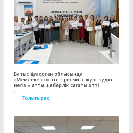
Батыс Қазақстан облысында
«Мемлекеттік тіл – ресми іс жүргізудің
негізі» атты шеберлік сағаты өтті
Толығырақ