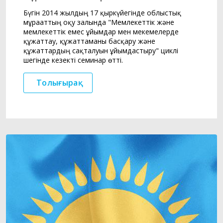
Бүгін 2014 жылдың 17 қыркүйегінде облыстық
мұрағаттың оқу залында "Мемлекеттік және
мемлекеттік емес ұйымдар мен мекемелерде
құжаттау, құжаттаманы басқару және
құжаттардың сақталуын ұйымдастыру" циклі
шегінде кезекті семинар өтті.
Толығырақ