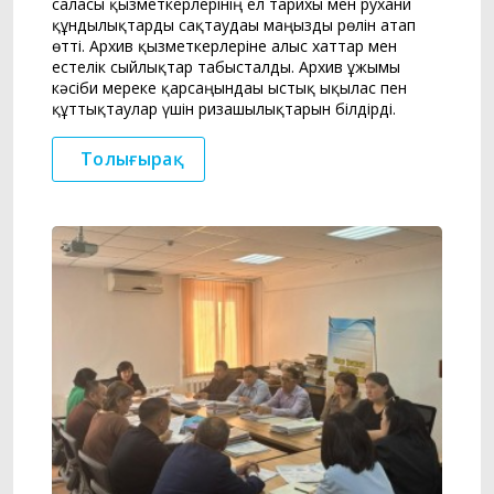
саласы қызметкерлерінің ел тарихы мен рухани
құндылықтарды сақтаудағы маңызды рөлін атап
өтті. Архив қызметкерлеріне алғыс хаттар мен
естелік сыйлықтар табысталды. Архив ұжымы
кәсіби мереке қарсаңындағы ыстық ықылас пен
құттықтаулар үшін ризашылықтарын білдірді.
Толығырақ