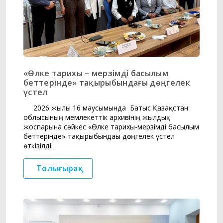
«Өлке тарихы – мерзімді басылым
беттерінде» тақырыбындағы дөңгелек
үстел
2026 жылғы 16 маусымында Батыс Қазақстан
облысының мемлекеттік архивінің жылдық
жоспарына сәйкес «Өлке тарихы-мерзімді басылым
беттерінде» тақырыбындағы дөңгелек үстел
өткізілді.
Толығырақ