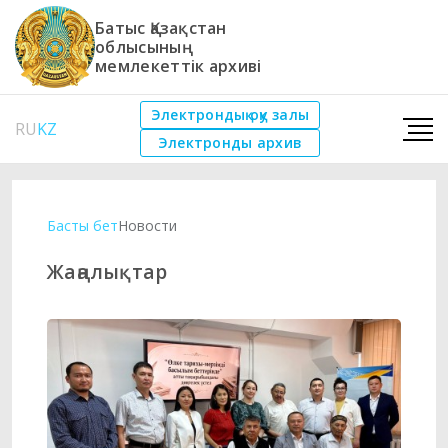
Батыс Қазақстан
облысының
мемлекеттік архиві
Электрондық оқу залы
RU
KZ
Электронды архив
Басты бет
Новости
Жаңалықтар