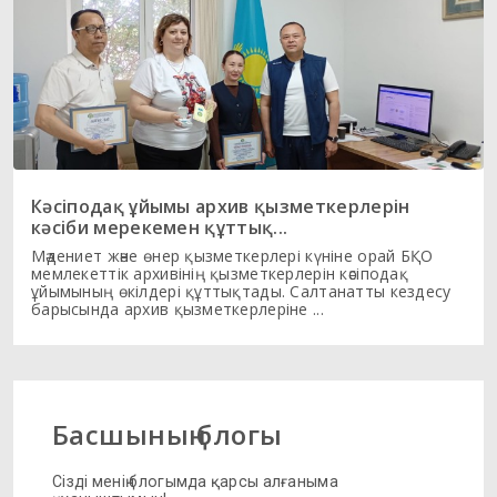
Кәсіподақ ұйымы архив қызметкерлерін
кәсіби мерекемен құттық...
Мәдениет және өнер қызметкерлері күніне орай БҚО
мемлекеттік архивінің қызметкерлерін кәсіподақ
ұйымының өкілдері құттықтады. Салтанатты кездесу
барысында архив қызметкерлеріне ...
Басшының блогы
Сізді менің блогымда қарсы алғаныма