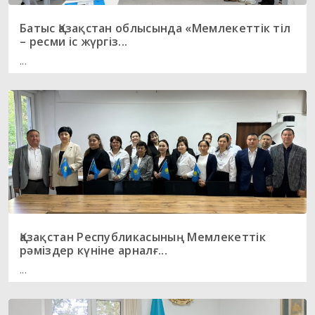
Батыс Қазақстан облысында «Мемлекеттік тіл
– ресми іс жүргіз...
...
Қазақстан Республикасының Мемлекеттік
рәміздер күніне арналғ...
...