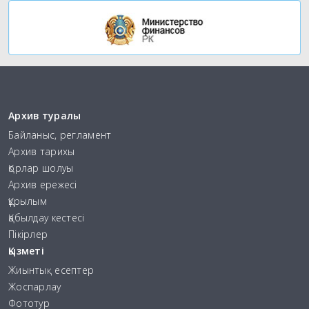
Архив туралы
Байланыс, регламент
Архив тарихы
Қорлар шолуы
Архив ережесі
Құрылым
Қабылдау кестесі
Пікірлер
Қызметі
Жиынтық есептер
Жоспарлау
Фототур