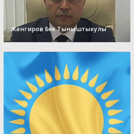
Жангиров Бек Тыныштыкулы