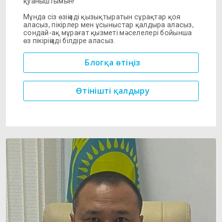
қуаныштымын!
Мұнда сіз өзіңізді қызықтыратын сұрақтар қоя
аласыз, пікірлер мен ұсыныстар қалдыра аласыз,
сондай-ақ мұрағат қызметі мәселелері бойынша
өз пікіріңізді білдіре аласыз.
Блогқа өтіңіз
Өтінішті қалдыру