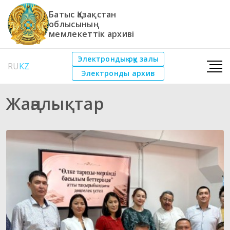
Батыс Қазақстан
облысының
мемлекеттік архиві
Электрондық оқу залы
RU
KZ
Электронды архив
Жаңалықтар