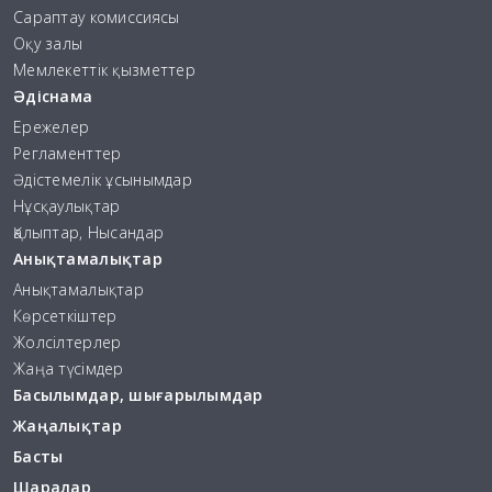
Сараптау комиссиясы
Оқу залы
Мемлекеттік қызметтер
Әдіснама
Ережелер
Регламенттер
Әдістемелік ұсынымдар
Нұсқаулықтар
Қалыптар, Нысандар
Анықтамалықтар
Анықтамалықтар
Көрсеткіштер
Жолсілтерлер
Жаңа түсімдер
Басылымдар, шығарылымдар
Жаңалықтар
Басты
Шаралар