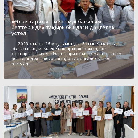
«Өлке тарихы – мерзімді басылым
беттерінде» тақырыбындағы дөңгелек
үстел
2026 жылғы 16 маусымында Батыс Қазақстан
облысының мемлекеттік архивінің жылдық
жоспарына сәйкес «Өлке тарихы-мерзімді басылым
беттерінде» тақырыбындағы дөңгелек үстел
өткізілді.