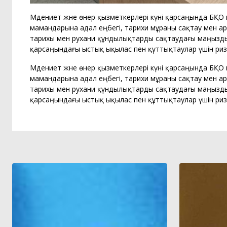
Мәдениет және өнер қызметкерлері күні қарсаңында БҚО
мамандарына адал еңбегі, тарихи мұраны сақтау мен архив
тарихы мен рухани құндылықтарды сақтаудағы маңызды р
қарсаңындағы ыстық ықылас пен құттықтаулар үшін риз
Мәдениет және өнер қызметкерлері күні қарсаңында БҚО
мамандарына адал еңбегі, тарихи мұраны сақтау мен архив
тарихы мен рухани құндылықтарды сақтаудағы маңызды р
қарсаңындағы ыстық ықылас пен құттықтаулар үшін ри