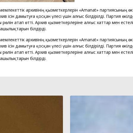
 мемлекеттік архивінің қызметкерлерін «Amanat» партиясының ө
 ісін дамытуға қосқан үлесі үшін алғыс білдірілді. Партия өкілд
өлін атап өтті. Архив қызметкерлеріне алғыс хаттар мен естел
ашылықтарын білдірді.
 мемлекеттік архивінің қызметкерлерін «Amanat» партиясының ө
 ісін дамытуға қосқан үлесі үшін алғыс білдірілді. Партия өкілд
өлін атап өтті. Архив қызметкерлеріне алғыс хаттар мен естел
зашылықтарын білдірді.