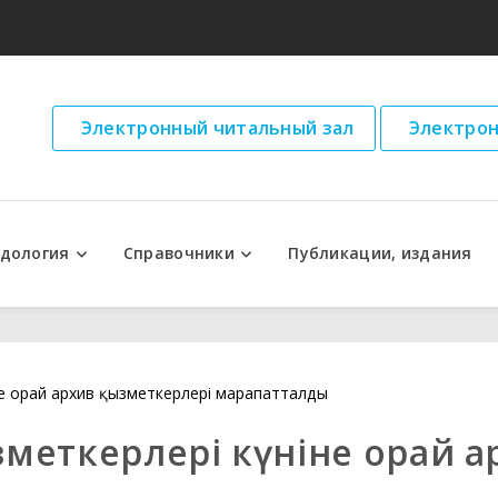
Электронный читальный зал
Электрон
дология
Справочники
Публикации, издания
ческие рекомендации
не орай архив қызметкерлері марапатталды
зметкерлері күніне орай 