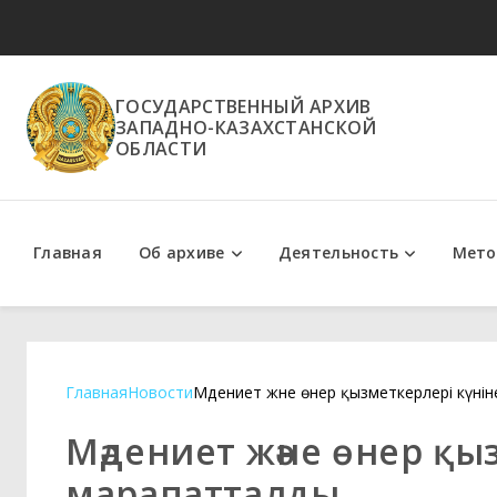
ГОСУДАРСТВЕННЫЙ АРХИВ
ЗАПАДНО-КАЗАХСТАНСКОЙ
ОБЛАСТИ
Главная
Об архиве
Деятельность
Мето
Положение об архиве
Государственные услуги
Методи
Главная
Новости
Мәдениет және өнер қызметкерлері күні
Мәдениет және өнер қы
марапатталды