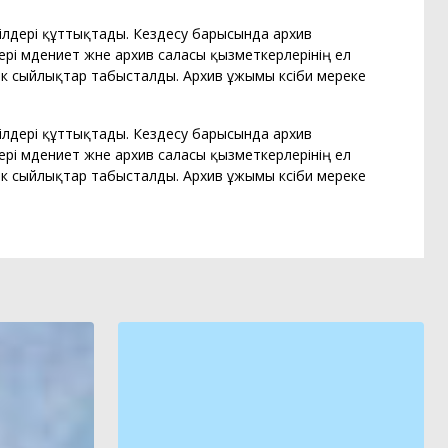
кілдері құттықтады. Кездесу барысында архив
ері мәдениет және архив саласы қызметкерлерінің ел
ік сыйлықтар табысталды. Архив ұжымы кәсіби мереке
кілдері құттықтады. Кездесу барысында архив
ері мәдениет және архив саласы қызметкерлерінің ел
ік сыйлықтар табысталды. Архив ұжымы кәсіби мереке