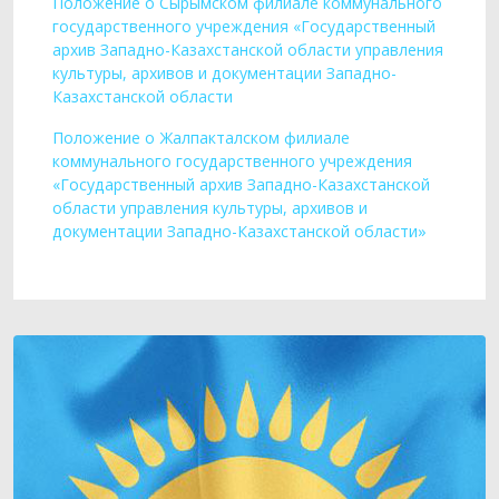
Положение о Сырымском филиале коммунального
государственного учреждения «Государственный
архив Западно-Казахстанской области управления
культуры, архивов и документации Западно-
Казахстанской области
Положение о Жалпакталском филиале
коммунального государственного учреждения
«Государственный архив Западно-Казахстанской
области управления культуры, архивов и
документации Западно-Казахстанской области»