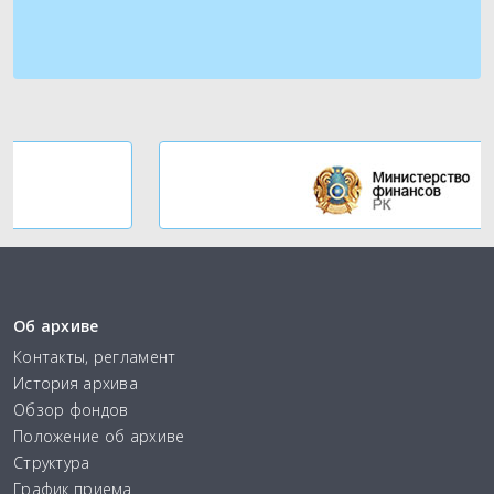
Об архиве
Контакты, регламент
История архива
Обзор фондов
Положение об архиве
Структура
График приема