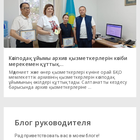
Кәсіподақ ұйымы архив қызметкерлерін кәсіби
мерекемен құттық...
Мәдениет және өнер қызметкерлері күніне орай БҚО
мемлекеттік архивінің қызметкерлерін кәсіподақ
ұйымының өкілдері құттықтады. Салтанатты кездесу
барысында архив қызметкерлеріне ...
Блог руководителя
Рад приветствовать вас в моем блоге!