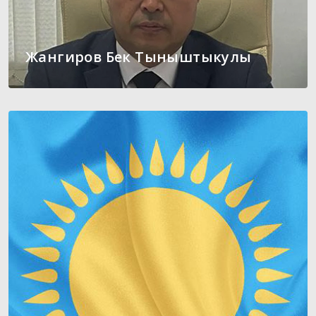
Жангиров Бек Тыныштыкулы