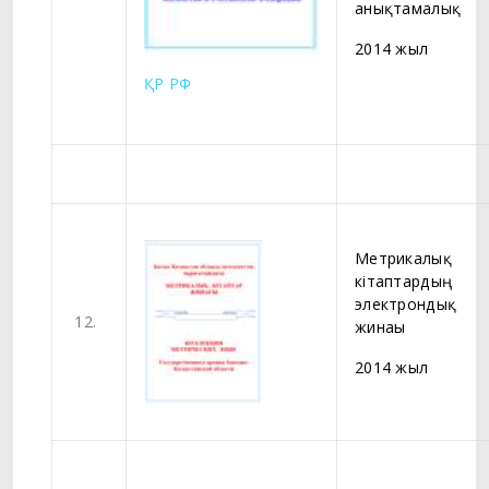
анықтамалық
2014 жыл
ҚР
РФ
Метрикалық
кітаптардың
электрондық
12.
жинағы
2014 жыл