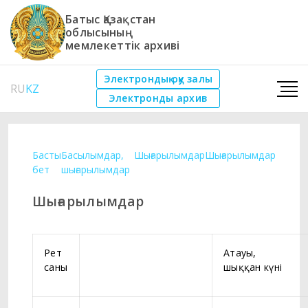
Батыс Қазақстан
облысының
мемлекеттік архиві
Электрондық оқу залы
RU
KZ
Электронды архив
Басты
Басылымдар,
Шығарылымдар
Шығарылымдар
бет
шығарылымдар
Шығарылымдар
Рет
Атауы,
саны
шыққан күні