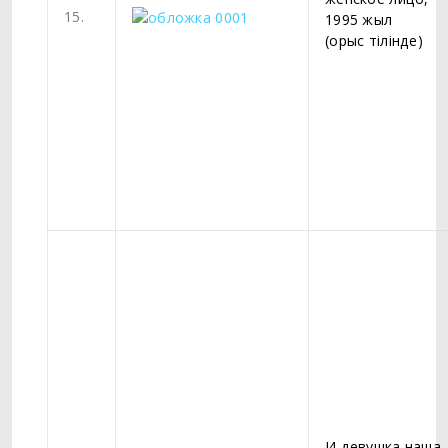
15.
1995 жыл
(орыс тілінде)
И девушка наша