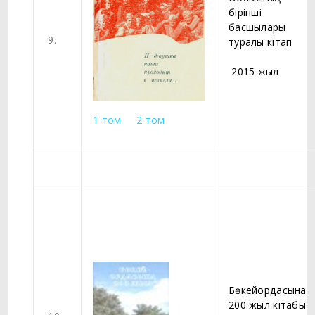
бірінші
басшылары
9.
туралы кітап
2015 жыл
1 том
2 том
Бөкейордасына
200 жыл кітабы