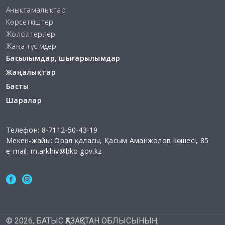
Анықтамалықтар
Көрсеткіштер
Жолсілтерлер
Жаңа түсімдер
Басылымдар, шығарылымдар
Жаңалықтар
Басты
Шаралар
Телефон:
8-7112-50-43-19
Мекен-жайы: Орал қаласы, Қасым Аманжолов көшесі, 85
e-mail:
m.arkhiv@bko.gov.kz
©
2026
, БАТЫС ҚАЗАҚСТАН ОБЛЫСЫНЫҢ