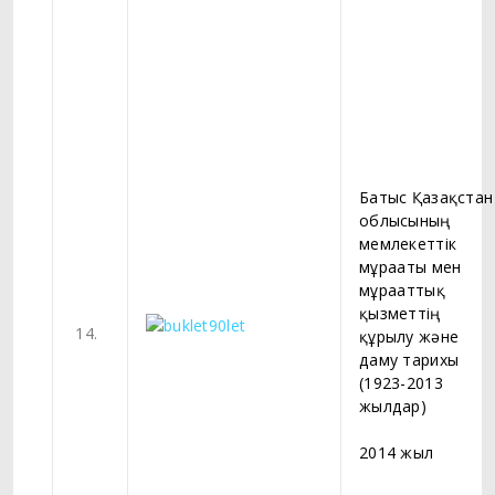
Батыс Қазақстан
облысының
мемлекеттік
мұрағаты мен
мұрағаттық
қызметтің
14.
құрылу және
даму тарихы
(1923-2013
жылдар)
2014 жыл