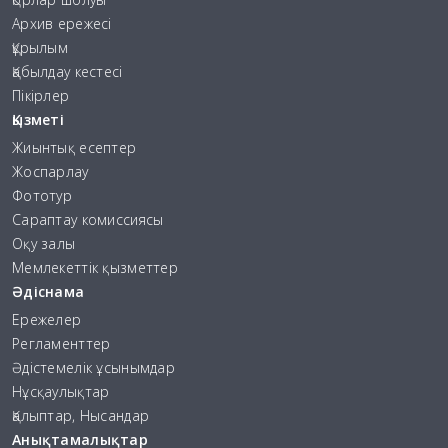
Архив ережесі
Құрылым
Қабылдау кестесі
Пікірлер
Қызметі
Жиынтық есептер
Жоспарлау
Фототур
Сараптау комиссиясы
Оқу залы
Мемлекеттік қызметтер
Әдіснама
Ережелер
Регламенттер
Әдістемелік ұсынымдар
Нұсқаулықтар
Қалыптар, Нысандар
Анықтамалықтар