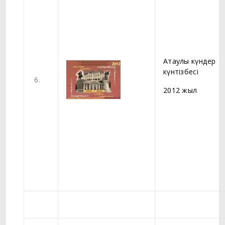
Атаулы күндер
күнтізбесі
6.
2012 жыл