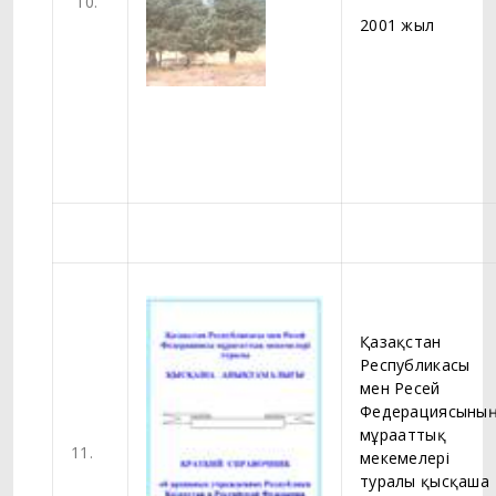
10.
2001 жыл
Қазақстан
Республикасы
мен Ресей
Федерациясыны
мұрағаттық
11.
мекемелері
туралы қысқаша