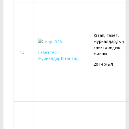
Кітап, газет,
журналдардың
электрондық
13.
Газеттер
жинағы
Журналдар
Кітаптар
2014 жыл