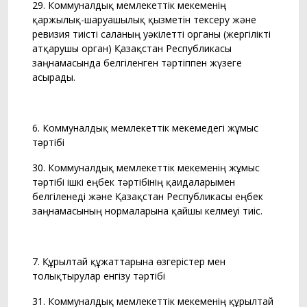
29. Коммуналдық мемлекеттік мекеменің
қаржылық-шаруашылық қызметін тексеру және
ревизия тиісті саланың уәкілетті органы (жергілікті
атқарушы орган) Қазақстан Республикасы
заңнамасында белгіленген тәртіппен жүзеге
асырады.
6. Коммуналдық мемлекеттік мекемедегі жұмыс
тәртібі
30. Коммуналдық мемлекеттік мекеменің жұмыс
тәртібі ішкі еңбек тәртібінің қағидаларымен
белгіленеді және Қазақстан Республикасы еңбек
заңнамасының нормаларына қайшы келмеуі тиіс.
7. Құрылтай құжаттарына өзгерістер мен
толықтырулар енгізу тәртібі
31. Коммуналдық мемлекеттік мекеменің құрылтай