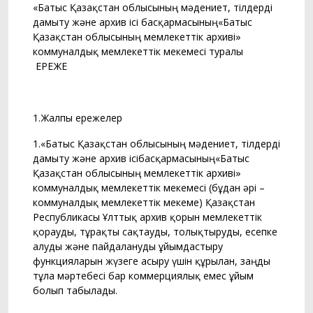
«Батыс Қазақстан облысының мәдениет, тілдерді
дамыту және архив ісі басқармасының«Батыс
Қазақстан облысының мемлекеттік архиві»
коммуналдық мемлекеттік мекемесі туралы
ЕРЕЖЕ
1.Жалпы ережелер
1.«Батыс Қазақстан облысының мәдениет, тілдерді
дамыту және архив ісібасқармасының«Батыс
Қазақстан облысының мемлекеттік архиві»
коммуналдық мемлекеттік мекемесі (бұдан әрі –
коммуналдық мемлекеттік мекеме) Қазақстан
Республикасы Ұлттық архив қорын мемлекеттік
қорғауды, тұрақты сақтауды, толықтыруды, есепке
алуды және пайдалануды ұйымдастыру
функцияларын жүзеге асыру үшін құрылған, заңды
тұлға мәртебесі бар коммерциялық емес ұйым
болып табылады.