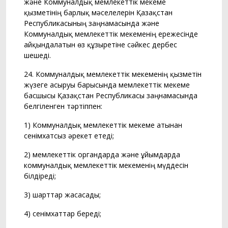
және Коммуналдық мемлекеттік мекеме
қызметінің барлық мәселелерін Қазақстан
Республикасының заңнамасында және
Коммуналдық мемлекеттік мекеменің ережесінде
айқындалатын өз құзыретіне сәйкес дербес
шешеді.
24. Коммуналдық мемлекеттік мекеменің қызметін
жүзеге асыруы барысында мемлекеттік мекеме
басшысы Қазақстан Республикасы заңнамасында
белгіленген тәртіппен:
1) Коммуналдық мемлекеттік мекеме атынан
сенімхатсыз әрекет етеді;
2) мемлекеттік органдарда және ұйымдарда
коммуналдық мемлекеттік мекеменің мүддесін
білдіреді;
3) шарттар жасасады;
4) сенімхаттар береді;