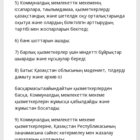
5) Коммуналдық мемлекеттік мекеменің
іссапарларға, тағылымдамаға, қызметкерлерді
қазақстандық және шетелдік оқу орталықтарында
оқытуға және олардың біліктілігін арттырудың
тәртібі мен жоспарларын бекітеді;
6) банк шоттарын ашады;
7) барлық қызметкерлер үшін міндетті бұйрықтар
шығарады және нұсқаулар береді;
8) Батыс Қазақстан облысының мәдениет, тілдерді
дамыту және архив ісі
басқармасытағайындайтын қызметкерлерден
басқа, Коммуналдық мемлекеттік мекеме
қызметкерлерін жұмысқа қабылдайды және
жұмыстан босатады;
9) Коммуналдық мемлекеттік мекеме
қызметкерлеріне, Қазақстан Республикасының
заңнамасына сәйкес көтермелеу мен жазалау
шараларын қолданады;