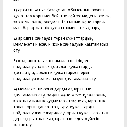
1) архивті Батыс Қазақстан облысының архивтік
құжаттар қоры менбейініне сәйкес мәдени, саяси,
экономикалық, әлеуметтік, ғылыми және тарихи
мәні бар архивттік құжаттармен толықтыру;
2) архивта сақтауда тұрған құжаттардың
мемлекеттік есебін және сақталуын қамтамасыз
ету;
3) қолданыстағы заңнамалар негізіндегі
пайдалануына шек қойылған құжаттарды
қоспағанда, архивтік құжаттармен еркін
пайдалануға қол жеткізуді қамтамасыз ету;
4) мемлекеттік органдарды ақпараттық
қамтамасыз ету, заңды және жеке тұлғалардың
конституциялық құқықтарын және ақпараттық
талаптарын қанағаттандыру, құжаттарды
пайдалану және жариялау, архив құжаттарының
дерекқорын және ақпараттық-іздеу жүйесін
жасақтау;