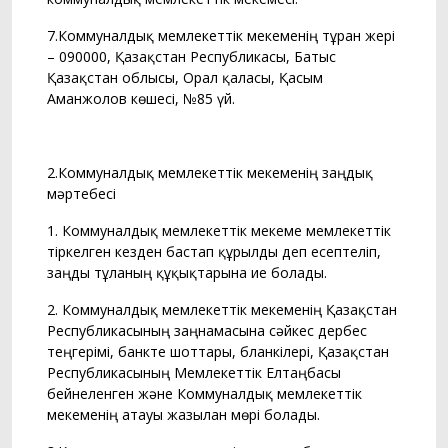
7.Коммуналдық мемлекеттік мекеменің тұрған жері
– 090000, Қазақстан Республикасы, Батыс
Қазақстан облысы, Орал қаласы, Қасым
Аманжолов көшесі, №85 үй.
2.Коммуналдық мемлекеттік мекеменің заңдық
мәртебесі
1. Коммуналдық мемлекеттік мекеме мемлекеттік
тіркелген кезден бастап құрылды деп есептеліп,
заңды тұлғаның құқықтарына ие болады.
2. Коммуналдық мемлекеттік мекеменің Қазақстан
Республикасының заңнамасына сәйкес дербес
теңгерімі, банкте шоттары, бланкілері, Қазақстан
Республикасының Мемлекеттік Елтаңбасы
бейнеленген және Коммуналдық мемлекеттік
мекеменің атауы жазылған мөрі болады.