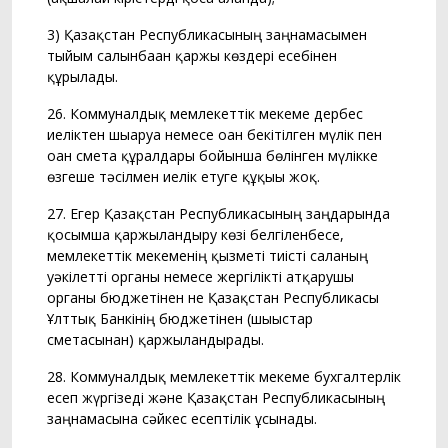
3) Қазақстан Республикасының заңнамасымен
тыйым салынбаған қаржы көздері есебінен
құрылады.
26. Коммуналдық мемлекеттік мекеме дербес
иеліктен шығаруға немесе оған бекітілген мүлік пен
оған смета құралдары бойынша бөлінген мүлікке
өзгеше тәсілмен иелік етуге құқығы жоқ.
27. Егер Қазақстан Республикасының заңдарында
қосымша қаржыландыру көзі белгіленбесе,
мемлекеттік мекеменің қызметі тиісті саланың
уәкілетті органы немесе жергілікті атқарушы
органы бюджетінен не Қазақстан Республикасы
Ұлттық Банкінің бюджетінен (шығыстар
сметасынан) қаржыландырады.
28. Коммуналдық мемлекеттік мекеме бухгалтерлік
есеп жүргізеді және Қазақстан Республикасының
заңнамасына сәйкес есептілік ұсынады.