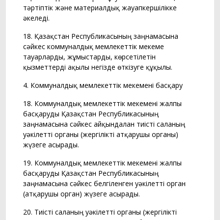
тәртіптік және материалдық жауапкершілікке
әкеледі.
18. Қазақстан Республикасының заңнамасына
сәйкес коммуналдық мемлекеттік мекеме
тауарларды, жұмыстарды, көрсетілетін
қызметтерді ақылы негізде өткізуге құқылы.
4. Коммуналдық мемлекеттік мекемені басқару
18. Коммуналдық мемлекеттік мекемені жалпы
басқаруды Қазақстан Республикасының
заңнамасына сәйкес айқындалған тиісті саланың
уәкілетті органы (жергілікті атқарушы органы)
жүзеге асырады.
19. Коммуналдық мемлекеттік мекемені жалпы
басқаруды Қазақстан Республикасының
заңнамасына сәйкес белгіленген уәкілетті орган
(атқарушы орган) жүзеге асырады.
20. Тиісті саланың уәкілетті органы (жергілікті