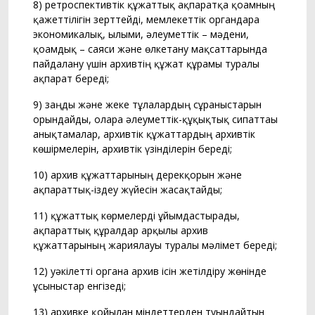
8) ретроспективтік құжаттық ақпаратқа қоғамның
қажеттілігін зерттейді, мемлекеттік органдарға
экономикалық, ғылыми, әлеуметтік – мәдени,
қоғамдық – саяси және өлкетану мақсаттарында
пайдалану үшін архивтің құжат құрамы туралы
ақпарат береді;
9) заңды және жеке тұлғалардың сұраныстарын
орындайды, оларға әлеуметтік-құқықтық сипаттағы
анықтамалар, архивтік құжаттардың архивтік
көшірмелерін, архивтік үзінділерін береді;
10) архив құжаттарының дерекқорын және
ақпараттық-іздеу жүйесін жасақтайды;
11) құжаттық көрмелерді ұйымдастырады,
ақпараттық құралдар арқылы архив
құжаттарының жариялауы туралы мәлiмет бередi;
12) уәкілетті органға архив ісін жетілдіру жөнінде
ұсыныстар енгізеді;
13) архивке қойылған міндеттерден туындайтын