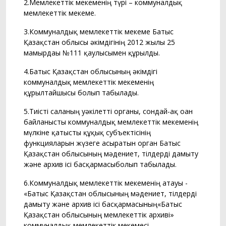
2.Мемлекеттік мекеменің түрі – коммуналдық
мемлекеттік мекеме.
3.Коммуналдық мемлекеттік мекеме Батыс
Қазақстан облысы әкімдігінің 2012 жылғы 25
мамырдағы №111 қаулысымен құрылды.
4.Батыс Қазақстан облысының әкімдігі
коммуналдық мемлекеттік мекеменің
құрылтайшысы болып табылады.
5.Тиісті саланың уәкілетті органы, сондай-ақ оған
байланысты коммуналдық мемлекеттік мекеменің
мүлкіне қатысты құқық субъектісінің
функцияларын жүзеге асыратын орган Батыс
Қазақстан облысының мәдениет, тілдерді дамыту
және архив ісі басқармасыболып табылады.
6.Коммуналдық мемлекеттік мекеменің атауы -
«Батыс Қазақстан облысының мәдениет, тілдерді
дамыту және архив ісі басқармасының«Батыс
Қазақстан облысының мемлекеттік архиві»
коммуналдық мемлекеттік мекемесі.