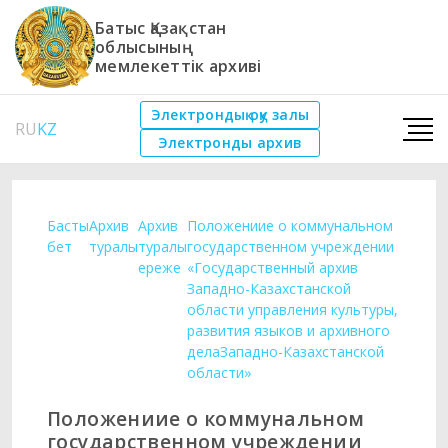
Батыс Қазақстан
облысының
мемлекеттік архиві
Электрондық оқу залы
RU
KZ
Электронды архив
Басты
Архив
Архив
Положениие о коммунальном
бет
туралы
туралы
государственном учреждении
ереже
«Государственный архив
Западно-Казахстанской
области управления культуры,
развития языков и архивного
делаЗападно-Казахстанской
области»
Положениие о коммунальном
государственном учреждении