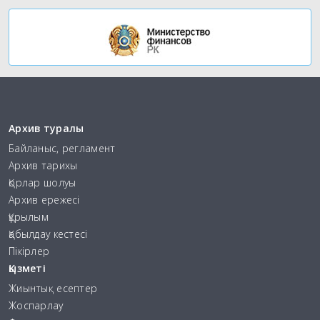
Архив туралы
Байланыс, регламент
Архив тарихы
Қорлар шолуы
Архив ережесі
Құрылым
Қабылдау кестесі
Пікірлер
Қызметі
Жиынтық есептер
Жоспарлау