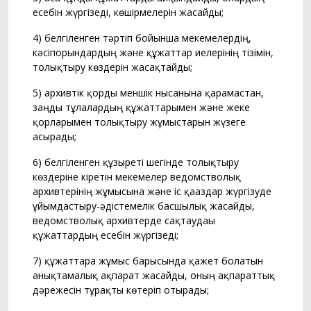
есебін жүргізеді, көшірмелерін жасайды;
4) белгіленген тәртіп бойынша мекемелердің,
кәсіпорындардың және құжаттар иелерінің тізімін,
толықтыру көздерін жасақтайды;
5) архивтік қорды меншік нысанына қарамастан,
заңды тұлғалардың құжаттарымен және жеке
қорларымен толықтыру жұмыстарын жүзеге
асырады;
6) белгіленген құзыреті шегінде толықтыру
көздеріне кіретін мекемелер ведомстволық
архивтерінің жұмысына және іс қағаздар жүргізуде
ұйымдастыру-әдістемелік басшылық жасайды,
ведомстволық архивтерде сақтаудағы
құжаттардың есебін жүргізеді;
7) құжаттарға жұмыс барысында қажет болатын
анықтамалық ақпарат жасайды, оның ақпараттық
дәрежесін тұрақты көтеріп отырады;