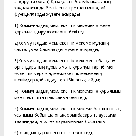
атқарушы орган) Қазақстан Республикасының
заңнамасында белгіленген ретпен мынадай
функцияларды жүзеге асырады:
1) Коммуналдық мемлекеттік мекеменің жеке
қаржыландыру жоспарын бекітеді;
2)Коммуналдық мемлекеттік мекеме мүлкінің
сақталуына бақылауды жүзеге асырады;
3)Коммуналдық мемлекеттік мекеменің басқару
органдарының құрылымын, құрылуы тәртібі мен
өкілеттік мерзімін, мемлекеттік мекеменің
шешімдер қабылдау тәртібін анықтайды;
4) Коммуналдық мемлекеттік мекеменің құрылымы
мен шекті штаттық санын бекітеді;
5) Коммуналдық мемлекеттік мекеме басшысының
ұсынымы бойынша оның орынбасарын лауазымға
тағайындайды және лауазымынан босатады;
6) жылдық қаржы есептілікті бекітеді;