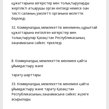
құжаттарына өзгерістер мен толықтыруларды
жергілікті атқарушы орган енгізеді немесе оған
тиісті саланың уәкілетті органына өкілеттік
беріледі.
32. Коммуналдық мемлекеттік мекеменің құрылтай
құжаттарына енгізілген өзгерістер мен
толықтырулар Қазақстан Республикасының
заңнамасына сәйкес тіркеледі.
8. Коммуналдық мемлекеттік мекемені қайта
ұйымдастыру және
тарату шарттары
33. Коммуналдық мемлекеттік мекемені қайта
ұйымдастыру және тарату Қазақстан
Республикасының заңнамасына сәйкес жүзеге
асырылады.