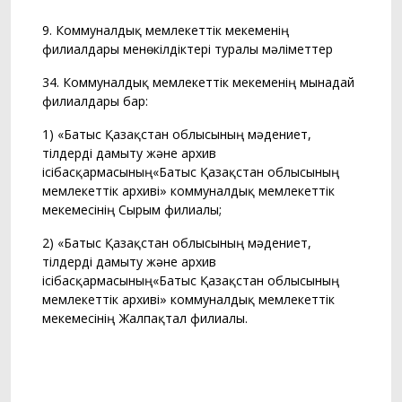
9. Коммуналдық мемлекеттік мекеменің
филиалдары менөкілдіктері туралы мәліметтер
34. Коммуналдық мемлекеттік мекеменің мынадай
филиалдары бар:
1) «Батыс Қазақстан облысының мәдениет,
тілдерді дамыту және архив
ісібасқармасының«Батыс Қазақстан облысының
мемлекеттік архиві» коммуналдық мемлекеттік
мекемесінің Сырым филиалы;
2) «Батыс Қазақстан облысының мәдениет,
тілдерді дамыту және архив
ісібасқармасының«Батыс Қазақстан облысының
мемлекеттік архиві» коммуналдық мемлекеттік
мекемесінің Жалпақтал филиалы.