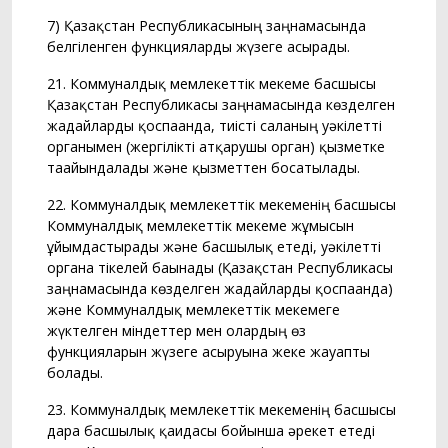
7) Қазақстан Республикасының заңнамасында
белгіленген функцияларды жүзеге асырады.
21. Коммуналдық мемлекеттік мекеме басшысы
Қазақстан Республикасы заңнамасында көзделген
жағдайларды қоспағанда, тиісті саланың уәкілетті
органымен (жергілікті атқарушы орган) қызметке
тағайындалады және қызметтен босатылады.
22. Коммуналдық мемлекеттік мекеменің басшысы
Коммуналдық мемлекеттік мекеме жұмысын
ұйымдастырады және басшылық етеді, уәкілетті
органға тікелей бағынады (Қазақстан Республикасы
заңнамасында көзделген жағдайларды қоспағанда)
және Коммуналдық мемлекеттік мекемеге
жүктелген міндеттер мен олардың өз
функцияларын жүзеге асыруына жеке жауапты
болады.
23. Коммуналдық мемлекеттік мекеменің басшысы
дара басшылық қағидасы бойынша әрекет етеді