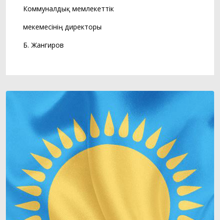
Коммуналдық мемлекеттік
мекемесінің директоры
Б. Жангиров