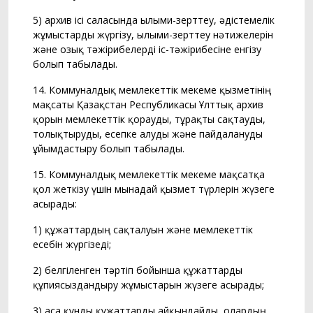
5) архив ісі саласында ғылыми-зерттеу, әдістемелік
жұмыстарды жүргізу, ғылыми-зерттеу нәтижелерін
және озық тәжірибелерді іс-тәжірибесіне енгізу
болып табылады.
14. Коммуналдық мемлекеттік мекеме қызметінің
мақсаты Қазақстан Республикасы Ұлттық архив
қорын мемлекеттік қорғауды, тұрақты сақтауды,
толықтыруды, есепке алуды және пайдалануды
ұйымдастыру болып табылады.
15. Коммуналдық мемлекеттік мекеме мақсатқа
қол жеткізу үшін мынадай қызмет түрлерін жүзеге
асырады:
1) құжаттардың сақталуын және мемлекеттік
есебін жүргізеді;
2) белгіленген тәртіп бойынша құжаттарды
құпиясыздандыру жұмыстарын жүзеге асырады;
3) аса құнды құжаттарды айқындайды, олардың