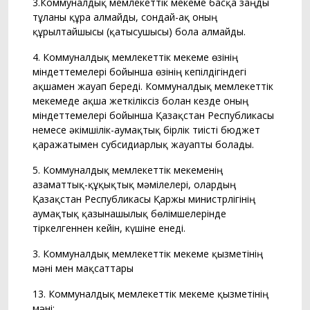
3.Коммуналдық мемлекеттік мекеме басқа заңды
тұлғаны құра алмайды, сондай-ақ оның
құрылтайшысы (қатысушысы) бола алмайды.
4. Коммуналдық мемлекеттік мекеме өзiнiң
мiндеттемелерi бойынша өзiнің кепілдігіндегі
ақшамен жауап бередi. Коммуналдық мемлекеттік
мекемеде ақша жеткіліксіз болған кезде оның
міндеттемелері бойынша Қазақстан Республикасы
немесе әкімшілік-аумақтық бірлік тиісті бюджет
қаражатымен субсидиарлық жауапты болады.
5. Коммуналдық мемлекеттік мекеменің
азаматтық-құқықтық мәмілелері, олардың
Қазақстан Республикасы Қаржы министрлігінің
аумақтық қазынашылық бөлімшелерінде
тіркелгеннен кейін, күшіне енеді.
3. Коммуналдық мемлекеттік мекеме қызметінің
мәні мен мақсаттары
13. Коммуналдық мемлекеттік мекеме қызметінің
мәні: