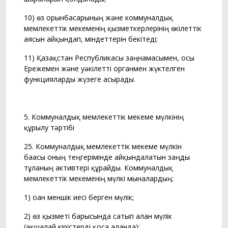
10) өз орынбасарының және коммуналдық
мемлекеттік мекеменің қызметкерлерінің өкілеттік
аясын айқындап, міндеттерін бекітеді;
11) Қазақстан Республикасы заңнамасымен, осы
Ережемен және уәкілетті органмен жүктелген
функцияларды жүзеге асырады.
5. Коммуналдық мемлекеттік мекеме мүлкінің
құрылу тәртібі
25. Коммуналдық мемлекеттік мекеме мүлкін
бағасы оның теңгерімінде айқындалатын заңды
тұлғаның активтері құрайды. Коммуналдық
мемлекеттік мекеменің мүлкі мыналардың:
1) оған меншік иесі берген мүлік;
2) өз қызметі барысында сатып алған мүлік
(ақшалай кірістерді қоса алғанда);