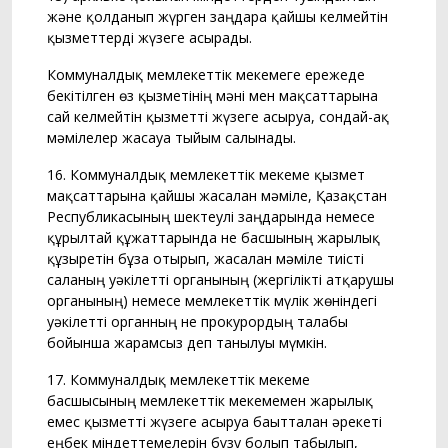
және қолданып жүрген заңдарға қайшы келмейтін
қызметтерді жүзеге асырады.
Коммуналдық мемлекеттік мекемеге ережеде
бекітілген өз қызметінің мәні мен мақсаттарына
сай келмейтін қызметті жүзеге асыруға, сондай-ақ
мәмілелер жасауға тыйым салынады.
16. Коммуналдық мемлекеттік мекеме қызмет
мақсаттарына қайшы жасалған мәміле, Қазақстан
Республикасының шектеулі заңдарында немесе
құрылтай құжаттарында не басшының жарғылық
құзыретін бұза отырып, жасалған мәміле тиісті
саланың уәкілетті органының (жергілікті атқарушы
органының) немесе мемлекеттік мүлік жөніндегі
уәкілетті органның не прокурордың талабы
бойынша жарамсыз деп танылуы мүмкін.
17. Коммуналдық мемлекеттік мекеме
басшысының мемлекеттік мекемемен жарғылық
емес қызметті жүзеге асыруға бағытталған әрекеті
еңбек міндеттемелерін бұзу болып табылып,