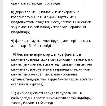
орын алмастырады, босатады;
8) директор мен филиал қызметкерлеріне
көтермелеу және ішкі еңбек тәртібі мен
қолданыстағы Қазақстан Республикасының еңбек
заңнамасына сай оларды жазалау шараларын
қолданады;
9) филиалға мүлікті үлестірудің мөлшерін, нысанын
және тәртібін белгілейді;
10) бекітілген нормалар шегінде филиалды
қаржыландырады және материалдық-техникалық
қамтылуын қамтамасыз етеді, филиал қызметінің
қаржыландырылуы мен материалдық-техникалық
қамтылуы жөніндегі мәселелер бойынша
орталықтандырылған түрде бухгалтерлік есеп пен
есептілікті жүргізеді;
11) филиал қызметін тоқтату туралы шешім
қабылдайды, таратушы комиссия тағайындайды,
тарату балансын бекітеді;