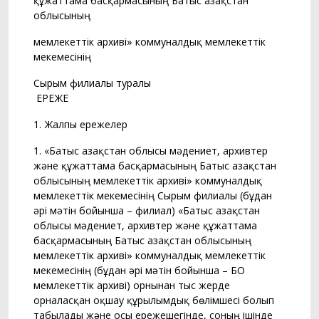
құжаттама басқармасының Батыс Қазақстан
облысының
мемлекеттік архиві» коммуналдық мемлекеттік
мекемесінің
Сырым филиалы туралы
ЕРЕЖЕ
1. Жалпы ережелер
1. «Батыс Қазақстан облысы мәдениет, архивтер
және құжаттама басқармасының Батыс Қазақстан
облысының мемлекеттік архиві» коммуналдық
мемлекеттік мекемесінің Сырым филиалы (бұдан
әрі мәтін бойынша – филиал) «Батыс Қазақстан
облысы мәдениет, архивтер және құжаттама
басқармасының Батыс Қазақстан облысының
мемлекеттік архиві» коммуналдық мемлекеттік
мекемесінің (бұдан әрi мәтiн бойынша – БҚО
мемлекеттiк архиві) орнынан тыс жерде
орналасқан оқшау құрылымдық бөлiмшесі болып
табылады және осы ережешегінде, соның iшiнде