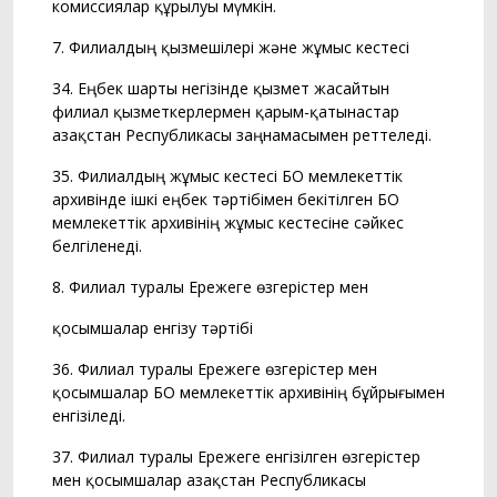
комиссиялар құрылуы мүмкін.
7. Филиалдың қызмешілері және жұмыс кестесі
34. Еңбек шарты негізінде қызмет жасайтын
филиал қызметкерлермен қарым-қатынастар
Қазақстан Республикасы заңнамасымен реттеледі.
35. Филиалдың жұмыс кестесі БҚО мемлекеттік
архивінде ішкі еңбек тәртібімен бекітілген БҚО
мемлекеттік архивінің жұмыс кестесіне сәйкес
белгіленеді.
8. Филиал туралы Ережеге өзгерістер мен
қосымшалар енгізу тәртібі
36. Филиал туралы Ережеге өзгерістер мен
қосымшалар БҚО мемлекеттік архивінің бұйрығымен
енгізіледі.
37. Филиал туралы Ережеге енгізілген өзгерістер
мен қосымшалар Қазақстан Республикасы