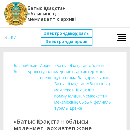
Батыс Қазақстан
облысының
мемлекеттік архиві
Электрондық оқу залы
RU
KZ
Электронды архив
Басты
Архив
Архив
«Батыс Қазақстан облысы
бет
туралы
туралы
мәдениет, архивтер және
ереже
құжаттама басқармасының
Батыс Қазақстан облысының
мемлекеттік архиві»
коммуналдық мемлекеттік
мекемесінің Сырым филиалы
туралы Ереже
«Батыс Қазақстан облысы
мәдениет, архивтер және