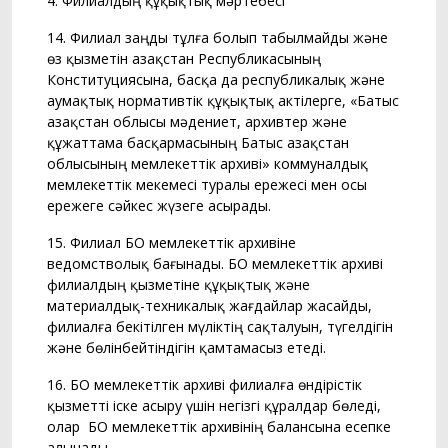
4. Филиалдың құқықтық мәртебесі
14. Филиал заңды тұлға болып табылмайды және
өз қызметін Қазақстан Республикасының
Конституциясына, басқа да республикалық және
аумақтық нормативтік құқықтық актілерге, «Батыс
Қазақстан облысы мәдениет, архивтер және
құжаттама басқармасының Батыс Қазақстан
облысының мемлекеттік архиві» коммуналдық
мемлекеттік мекемесі туралы ережесі мен осы
ережеге сәйкес жүзеге асырады.
15. Филиал БҚО мемлекеттік архивіне
ведомстволық бағынады. БҚО мемлекеттік архиві
филиалдың қызметіне құқықтық және
материалдық-техникалық жағдайлар жасайды,
филиалға бекітілген мүліктің сақталуын, түгелдігін
және бөлiнбейтiндiгін қамтамасыз етеді.
16. БҚО мемлекеттік архиві филиалға өндірістік
қызметті іске асыру үшін негізгі құралдар бөледі,
олар БҚО мемлекеттік архивінің балансына есепке
алынады.