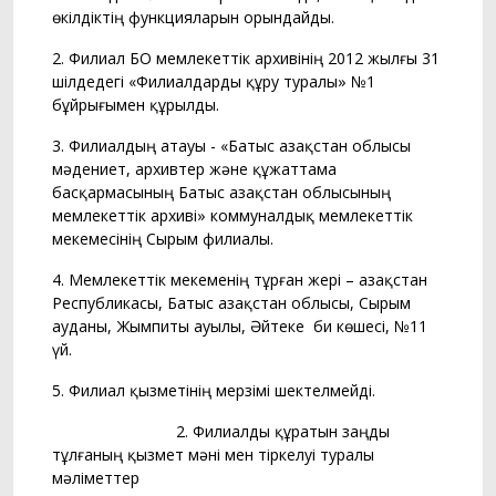
өкiлдiктiң функцияларын орындайды.
2. Филиал БҚО мемлекеттік архивінің 2012 жылғы 31
шілдедегі «Филиалдарды құру туралы» №1
бұйрығымен құрылды.
3. Филиалдың атауы - «Батыс Қазақстан облысы
мәдениет, архивтер және құжаттама
басқармасының Батыс Қазақстан облысының
мемлекеттік архиві» коммуналдық мемлекеттік
мекемесінің Сырым филиалы.
4. Мемлекеттік мекеменің тұрған жері – Қазақстан
Республикасы, Батыс Қазақстан облысы, Сырым
ауданы, Жымпиты ауылы, Әйтеке би көшесі, №11
үй.
5. Филиал қызметінiң мерзiмi шектелмейді.
2. Филиалды құратын заңды
тұлғаның қызмет мәні мен тіркелуі туралы
мәліметтер