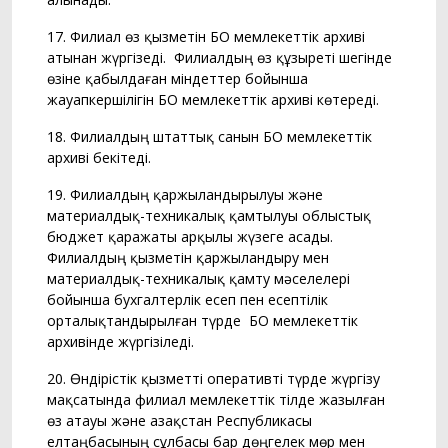
17. Филиал өз қызметін БҚО мемлекеттік архиві
атынан жүргізеді. Филиалдың өз құзыреті шегінде
өзіне қабылдаған міндеттер бойынша
жауапкершілігін БҚО мемлекеттік архиві көтереді.
18. Филиалдың штаттық санын БҚО мемлекеттік
архиві бекітеді.
19. Филиалдың қаржыландырылуы және
материалдық-техникалық қамтылуы облыстық
бюджет қаражаты арқылы жүзеге асады.
Филиалдың қызметін қаржыландыру мен
материалдық-техникалық қамту мәселелері
бойынша бухгалтерлік есеп пен есептілік
орталықтандырылған түрде БҚО мемлекеттік
архивінде жүргізіледі.
20. Өндірістік қызметті оперативті түрде жүргізу
мақсатында филиал мемлекеттік тілде жазылған
өз атауы және Қазақстан Республикасы
елтаңбасының сұлбасы бар дөңгелек мөр мен