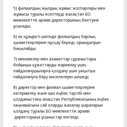
5) филиалдың жылдық жұмыс жоспарлары мен
жұмысы туралы есептерді жасақтап БҚО
мемлекеттік архиві директорының бекітуіне
ұсынады;
6) өз құзыреті шегінде филиалдың барлық
қызметкерлеріне нұсқау береді, орындалуын
бақылайды;
7) мекемелер мен азаматтар сұраныстары
бойынша құжаттарды жариялау үшін,
пайдаланушыларға қолдану үшін уақытша
пайдалануға беру мәселелерін шешеді;
8) директор мен филиал қызметкерлеріне
көтермелеу және ішкі еңбек тәртібі мен
қолданыстағы Қазақстан Республикасының еңбек
заңнамасына сай оларды жазалау шараларын
қолдану туралы БҚО мемлекеттік архиві
директорына ұсыныстар енгізеді;