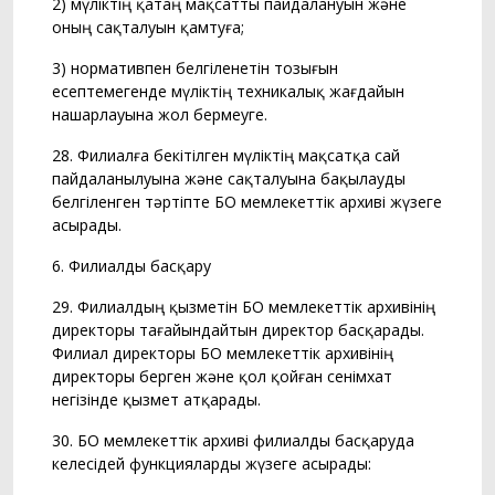
2) мүліктің қатаң мақсатты пайдалануын және
оның сақталуын қамтуға;
3) нормативпен белгіленетін тозығын
есептемегенде мүліктің техникалық жағдайын
нашарлауына жол бермеуге.
28. Филиалға бекітілген мүліктің мақсатқа сай
пайдаланылуына және сақталуына бақылауды
белгіленген тәртіпте БҚО мемлекеттік архиві жүзеге
асырады.
6. Филиалды басқару
29. Филиалдың қызметін БҚО мемлекеттік архивінің
директоры тағайындайтын директор басқарады.
Филиал директоры БҚО мемлекеттік архивінің
директоры берген және қол қойған сенімхат
негізінде қызмет атқарады.
30. БҚО мемлекеттік архиві филиалды басқаруда
келесідей функцияларды жүзеге асырады: