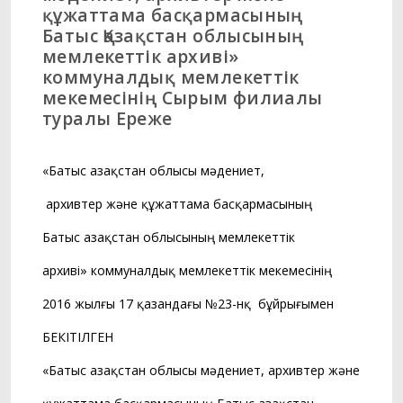
құжаттама басқармасының
Батыс Қазақстан облысының
мемлекеттік архиві»
коммуналдық мемлекеттік
мекемесінің Сырым филиалы
туралы Ереже
«Батыс Қазақстан облысы мәдениет,
архивтер және құжаттама басқармасының
Батыс Қазақстан облысының мемлекеттік
архиві» коммуналдық мемлекеттік мекемесінің
2016 жылғы 17 қазандағы №23-нқ бұйрығымен
БЕКІТІЛГЕН
«Батыс Қазақстан облысы мәдениет, архивтер және