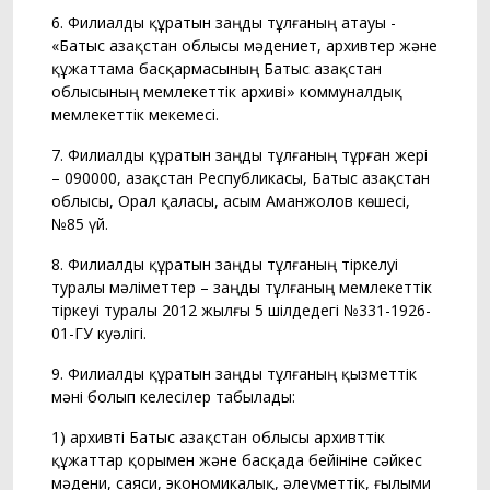
6. Филиалды құратын заңды тұлғаның атауы -
«Батыс Қазақстан облысы мәдениет, архивтер және
құжаттама басқармасының Батыс Қазақстан
облысының мемлекеттік архиві» коммуналдық
мемлекеттік мекемесі.
7. Филиалды құратын заңды тұлғаның тұрған жері
– 090000, Қазақстан Республикасы, Батыс Қазақстан
облысы, Орал қаласы, Қасым Аманжолов көшесі,
№85 үй.
8. Филиалды құратын заңды тұлғаның тіркелуі
туралы мәліметтер – заңды тұлғаның мемлекеттік
тіркеуі туралы 2012 жылғы 5 шілдедегі №331-1926-
01-ГУ куәлігі.
9. Филиалды құратын заңды тұлғаның қызметтік
мәні болып келесілер табылады:
1) архивті Батыс Қазақстан облысы архивттік
құжаттар қорымен және басқада бейініне сәйкес
мәдени, саяси, экономикалық, әлеуметтік, ғылыми