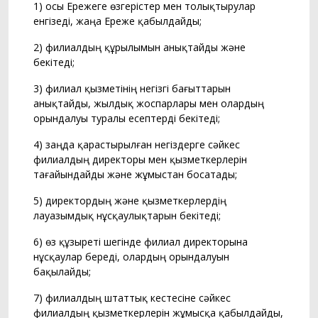
1) осы Ережеге өзгерістер мен толықтырулар
енгізеді, жаңа Ереже қабылдайды;
2) филиалдың құрылымын анықтайды және
бекітеді;
3) филиал қызметінің негізгі бағыттарын
анықтайды, жылдық жоспарлары мен олардың
орындалуы туралы есептерді бекітеді;
4) заңда қарастырылған негіздерге сәйкес
филиалдың директоры мен қызметкерлерін
тағайындайды және жұмыстан босатады;
5) директордың және қызметкерлердің
лауазымдық нұсқаулықтарын бекітеді;
6) өз құзыреті шегінде филиал директорына
нұсқаулар береді, олардың орындалуын
бақылайды;
7) филиалдың штаттық кестесіне сәйкес
филиалдың қызметкерлерін жұмысқа қабылдайды,