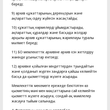
береді;
9) архив құжаттарының дерекқорын және
ақпараттық-іздеу жүйесін жасақтайды;
10) құжаттық көрмелерді ұйымдастырады,
ақпараттық құралдар және басқада жолдар
арқылы архив құжаттарының жариялауы туралы
мәлiмет бередi;
11) БҚО мемлекеттік архивіне архив ісін жетілдіру
жөнінде ұсыныстар енгізеді;
12) архивке қойылған міндеттерден туындайтын
және қолданып жүрген заңдарға қайшы келмейтін
басқа да қызметтерді жүзеге асырады.
Мемлекеттік мекемеге ережеде бекітілген өз
қызметінің мәні мен мақсаттарына сай келмейтін
қызметті жүзеге асыруға, сондай-ақ мәмілелер
жасауға тыйым салынады.