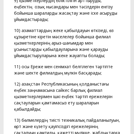
9) қызметкерлердің біліктілігін арттыруды,
еңбектің озық нысандары мен тәсілдерін енгізу
бойынша шараларды жасақтау және іске асыруды
ұйымдастырады;
10) азаматтардың жеке қабылдауын өткізеді, өз
құзыретіне кіретін мәселелер бойынша филиал
қызметкерлерінің арыз-шағымдар мен
ұсыныстарды қабылдауларына және қарауды
ұйымдастыруларына жеке жауапты болады;
11) осы Ереже мен сенімхат белгілеген тәртіпте
және шекте филиалдың мүлкін басқарады;
12) Қазақстан Республикасының қолданыстағы
еңбек заңнамасына сәйкес барлық филиал
қызметкерлерімен ішкі еңбек тәртіп ережелерін
сақтауларын қамтамасыз ету шараларын
қабылдайды;
13) бөлмелердің тиісті техникалық пайдаланылуын,
өрт және күзету қауіпсіздігі ережелерінің
сақталуын қамтиды, қажетті мүлікке, жабдықтарға