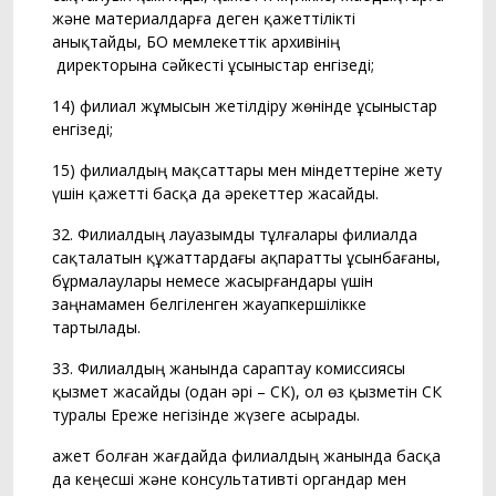
және материалдарға деген қажеттілікті
анықтайды, БҚО мемлекеттік архивінің
директорына сәйкесті ұсыныстар енгізеді;
14) филиал жұмысын жетілдіру жөнінде ұсыныстар
енгізеді;
15) филиалдың мақсаттары мен міндеттеріне жету
үшін қажетті басқа да әрекеттер жасайды.
32. Филиалдың лауазымды тұлғалары филиалда
сақталатын құжаттардағы ақпаратты ұсынбағаны,
бұрмалаулары немесе жасырғандары үшін
заңнамамен белгіленген жауапкершілікке
тартылады.
33. Филиалдың жанында сараптау комиссиясы
қызмет жасайды (одан әрі – СК), ол өз қызметін СК
туралы Ереже негізінде жүзеге асырады.
Қажет болған жағдайда филиалдың жанында басқа
да кеңесші және консультативті органдар мен