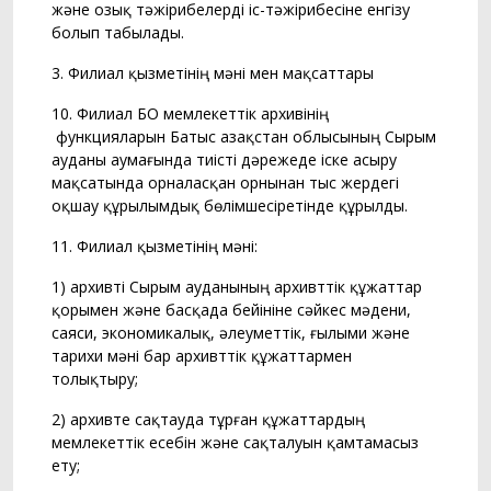
және озық тәжірибелерді іс-тәжірибесіне енгізу
болып табылады.
3. Филиал қызметінің мәні мен мақсаттары
10. Филиал БҚО мемлекеттiк архивінің
функцияларын Батыс Қазақстан облысының Сырым
ауданы аумағында тиісті дәрежеде іске асыру
мақсатында орналасқан орнынан тыс жердегі
оқшау құрылымдық бөлiмшесіретінде құрылды.
11. Филиал қызметінің мәні:
1) архивті Сырым ауданының архивттік құжаттар
қорымен және басқада бейініне сәйкес мәдени,
саяси, экономикалық, әлеуметтік, ғылыми және
тарихи мәні бар архивттік құжаттармен
толықтыру;
2) архивте сақтауда тұрған құжаттардың
мемлекеттік есебін және сақталуын қамтамасыз
ету;