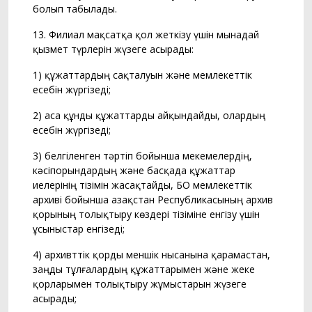
болып табылады.
13. Филиал мақсатқа қол жеткізу үшін мынадай
қызмет түрлерін жүзеге асырады:
1) құжаттардың сақталуын және мемлекеттік
есебін жүргізеді;
2) аса құнды құжаттарды айқындайды, олардың
есебін жүргізеді;
3) белгіленген тәртіп бойынша мекемелердің,
кәсіпорындардың және басқада құжаттар
иелерінің тізімін жасақтайды, БҚО мемлекеттік
архиві бойынша Қазақстан Республикасының архив
қорының толықтыру көздері тізіміне енгізу үшін
ұсыныстар енгізеді;
4) архивттік қорды меншік нысанына қарамастан,
заңды тұлғалардың құжаттарымен және жеке
қорларымен толықтыру жұмыстарын жүзеге
асырады;