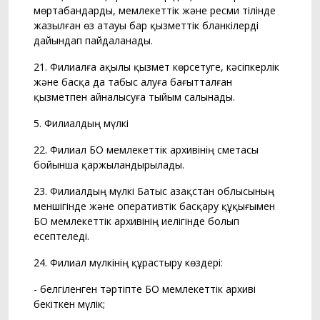
мөртабандарды, мемлекеттік және ресми тілінде
жазылған өз атауы бар қызметтік бланкілерді
дайындап пайдаланады.
21. Филиалға ақылы қызмет көрсетуге, кәсіпкерлік
және басқа да табыс алуға бағытталған
қызметпен айналысуға тыйым салынады.
5. Филиалдың мүлкі
22. Филиал БҚО мемлекеттік архивінің сметасы
бойынша қаржыландырылады.
23. Филиалдың мүлкі Батыс Қазақстан облысының
меншігінде және оперативтік басқару құқығымен
БҚО мемлекеттік архивінің иелігінде болып
есептеледі.
24. Филиал мүлкінің құрастыру көздері:
- белгіленген тәртіпте БҚО мемлекеттік архиві
бекіткен мүлік;