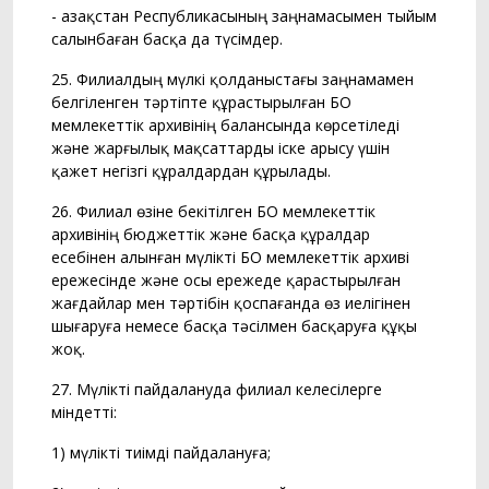
- Қазақстан Республикасының заңнамасымен тыйым
салынбаған басқа да түсімдер.
25. Филиалдың мүлкі қолданыстағы заңнамамен
белгіленген тәртіпте құрастырылған БҚО
мемлекеттік архивінің балансында көрсетіледі
және жарғылық мақсаттарды іске арысу үшін
қажет негізгі құралдардан құрылады.
26. Филиал өзіне бекітілген БҚО мемлекеттік
архивінің бюджеттік және басқа құралдар
есебінен алынған мүлікті БҚО мемлекеттік архиві
ережесінде және осы ережеде қарастырылған
жағдайлар мен тәртібін қоспағанда өз иелігінен
шығаруға немесе басқа тәсілмен басқаруға құқы
жоқ.
27. Мүлікті пайдалануда филиал келесілерге
міндетті:
1) мүлікті тиімді пайдалануға;