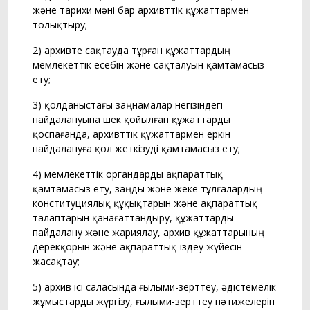
және тарихи мәні бар архивттік құжаттармен
толықтыру;
2) архивте сақтауда тұрған құжаттардың
мемлекеттік есебін және сақталуын қамтамасыз
ету;
3) қолданыстағы заңнамалар негізіндегі
пайдалануына шек қойылған құжаттарды
қоспағанда, архивттік құжаттармен еркін
пайдалануға қол жеткізуді қамтамасыз ету;
4) мемлекеттік органдарды ақпараттық
қамтамасыз ету, заңды және жеке тұлғалардың
конституциялық құқықтарын және ақпараттық
талаптарын қанағаттандыру, құжаттарды
пайдалану және жариялау, архив құжаттарының
дерекқорын және ақпараттық-іздеу жүйесін
жасақтау;
5) архив ісі саласында ғылыми-зерттеу, әдістемелік
жұмыстарды жүргізу, ғылыми-зерттеу нәтижелерін