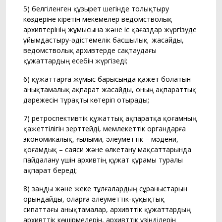
5) белгіленген құзырет шегінде толықтыру
көздеріне кіретін мекемелер ведомстволық
архивтерінің жұмысына және іс қағаздар жүргізуде
ұйымдастыру-әдістемелік басшылық жасайды,
ведомстволық архивтерде сақтаудағы
құжаттардың есебін жүргізеді;
6) құжаттарға жұмыс барысында қажет болатын
анықтамалық ақпарат жасайды, оның ақпараттық
дәрежесін тұрақты көтеріп отырады;
7) ретроспективтік құжаттық ақпаратқа қоғамның
қажеттілігін зерттейді, мемлекеттік органдарға
экономикалық, ғылыми, әлеуметтік – мәдени,
қоғамдық – саяси және өлкетану мақсаттарында
пайдалану үшін архивтің құжат құрамы туралы
ақпарат береді;
8) заңды және жеке тұлғалардың сұраныстарын
орындайды, оларға әлеуметтік-құқықтық
сипаттағы анықтамалар, архивттік құжаттардың
архивттік көшірмелерін, архивттік үзінділерін