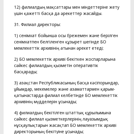
12) филиалдың мақсаттары мен міндеттеріне жету
үшін қажетті басқа да әрекеттер жасайды.
31. Филиал директоры:
1) сенімхат бойынша осы Ережемен және берілген
сенімхатпен белгіленген құзырет шегінде БҚО
мемлекеттік архивінің атынан әрекет етеді;
2) БҚО мемлекеттік архиві бекіткен жоспарларына
сәйкес филиалдың қызметін оперативтік
басқарады;
3) Қазақстан Республикасының басқа кәсіпорындар,
ұйымдар, мекемелер және азаматтармен қарым-
қатынастарда филиал келбетінде БҚО мемлекеттік
архивінің мүдделерін ұсынады;
4) филиалдың бекітілген штаттық құрылымына
сәйкес филиал қызметкерлерінің лауазымдық
нұсқаулықтарын жасақтап БҚО мемлекеттік архиві
директорының бекітуіне ұсынады;