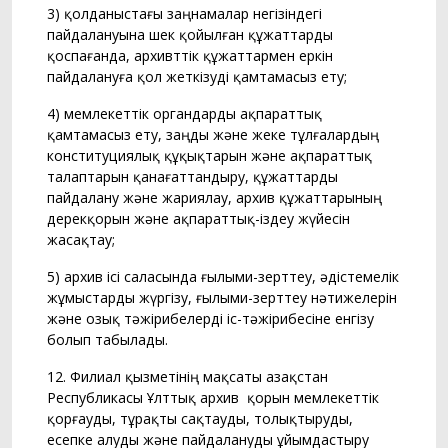
3) қолданыстағы заңнамалар негізіндегі
пайдалануына шек қойылған құжаттарды
қоспағанда, архивттік құжаттармен еркін
пайдалануға қол жеткізуді қамтамасыз ету;
4) мемлекеттік органдарды ақпараттық
қамтамасыз ету, заңды және жеке тұлғалардың
конституциялық құқықтарын және ақпараттық
талаптарын қанағаттандыру, құжаттарды
пайдалану және жариялау, архив құжаттарының
дерекқорын және ақпараттық-іздеу жүйесін
жасақтау;
5) архив ісі саласында ғылыми-зерттеу, әдістемелік
жұмыстарды жүргізу, ғылыми-зерттеу нәтижелерін
және озық тәжірибелерді іс-тәжірибесіне енгізу
болып табылады.
12. Филиал қызметінің мақсаты Қазақстан
Республикасы Ұлттық архив қорын мемлекеттік
қорғауды, тұрақты сақтауды, толықтыруды,
есепке алуды және пайдалануды ұйымдастыру