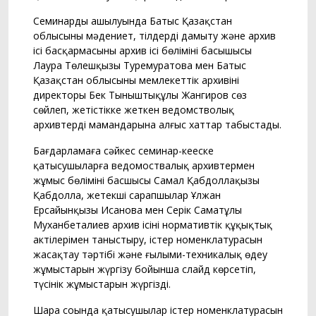
Семинардың ашылуында Батыс Қазақстан
облысының мәдениет, тілдерді дамыту және архив
ісі басқармасының архив ісі бөлімінің басышысы
Лаура Төлешқызы Туремуратова мен Батыс
Қазақстан облысының мемлекеттік архивінің
директоры Бек Тыныштықұлы Жангиров сөз
сөйлеп, жетістікке жеткен ведомстволық
архивтердің мамандарына алғыс хаттар табыстады.
Бағдарламаға сәйкес семинар-кеңеске
қатысушыларға ведомоствалық архивтермен
жұмыс бөлімінің басшысы Самал Қабдоллақызы
Қабдолла, жетекші сарапшылар Ұлжан
Ерсайынқызы Исанова мен Серік Саматұлы
Муханбеталиев архив ісінің нормативтік құқықтық
актілерімен таныстыру, істер номенклатурасын
жасақтау тәртібі және ғылыми-техникалық өңдеу
жұмыстарын жүргізу бойынша слайд көрсетіп,
түсінік жұмыстарын жүргізді.
Шара соңында қатысушылар істер номенклатурасын