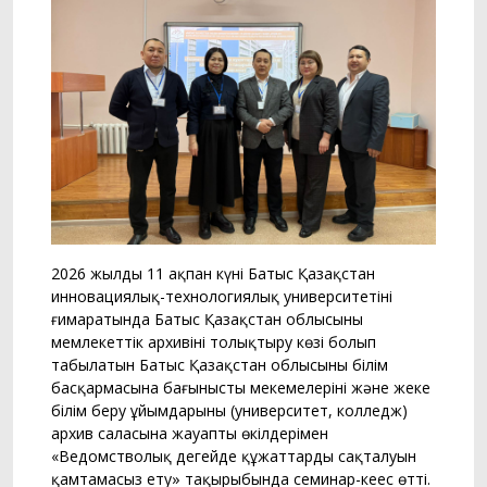
2026 жылдың 11 ақпан күні Батыс Қазақстан
инновациялық-технологиялық университетінің
ғимаратында Батыс Қазақстан облысының
мемлекеттік архивінің толықтыру көзі болып
табылатын Батыс Қазақстан облысының білім
басқармасына бағынысты мекемелерінің және жеке
білім беру ұйымдарының (университет, колледж)
архив саласына жауапты өкілдерімен
«Ведомстволық деңгейде құжаттардың сақталуын
қамтамасыз ету» тақырыбында семинар-кеңес өтті.