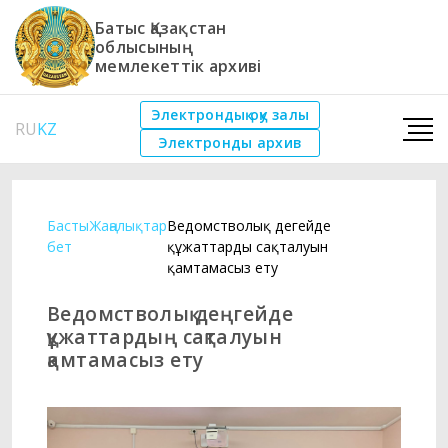
Батыс Қазақстан
облысының
мемлекеттік архиві
Электрондық оқу залы
RU
KZ
Электронды архив
Басты
Жаңалықтар
Ведомстволық деңгейде
бет
құжаттардың сақталуын
қамтамасыз ету
Ведомстволық деңгейде
құжаттардың сақталуын
қамтамасыз ету