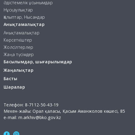
Әдістемелік ұсынымдар
Нұсқаулықтар
Қалыптар, Нысандар
Анықтамалықтар
Анықтамалықтар
Көрсеткіштер
Жолсілтерлер
Жаңа түсімдер
Басылымдар, шығарылымдар
Жаңалықтар
Басты
Шаралар
Телефон:
8-7112-50-43-19
Мекен-жайы: Орал қаласы, Қасым Аманжолов көшесі, 85
e-mail:
m.arkhiv@bko.gov.kz