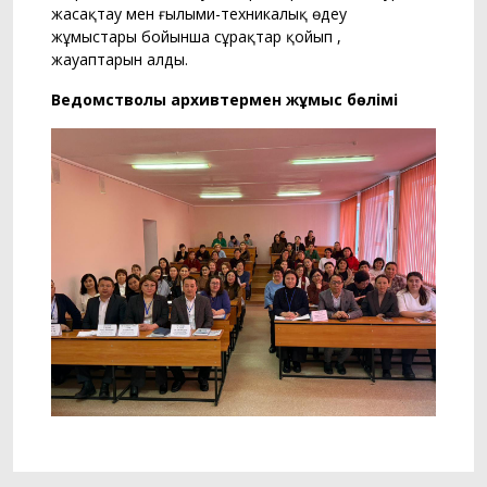
жасақтау мен ғылыми-техникалық өңдеу
жұмыстары бойынша сұрақтар қойып ,
жауаптарын алды.
Ведомстволық архивтермен жұмыс бөлімі