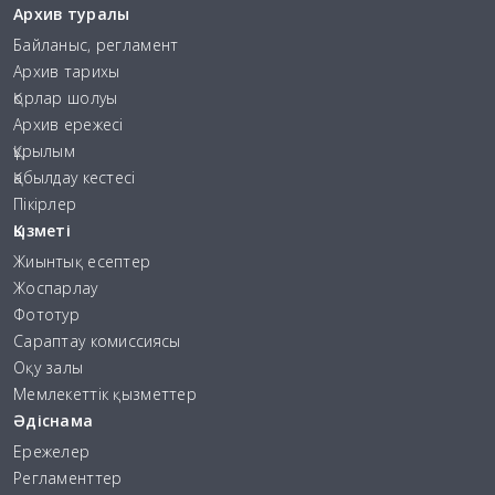
Архив туралы
Байланыс, регламент
Архив тарихы
Қорлар шолуы
Архив ережесі
Құрылым
Қабылдау кестесі
Пікірлер
Қызметі
Жиынтық есептер
Жоспарлау
Фототур
Сараптау комиссиясы
Оқу залы
Мемлекеттік қызметтер
Әдіснама
Ережелер
Регламенттер