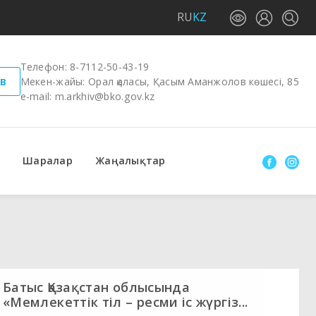
RU
KZ
Телефон:
8-7112-50-43-19
в
Мекен-жайы: Орал қаласы, Қасым Аманжолов көшесі, 85
e-mail:
m.arkhiv@bko.gov.kz
Шаралар
Жаңалықтар
Батыс Қазақстан облысында
«Мемлекеттік тіл – ресми іс жүргіз...