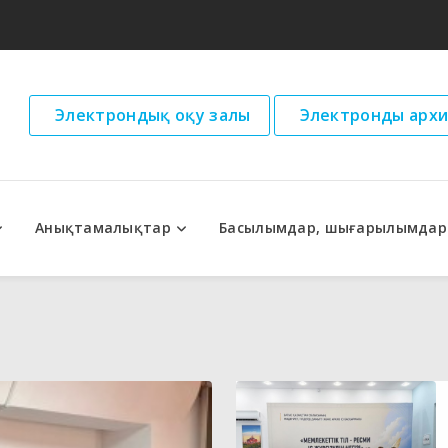
Электрондық оқу залы
Электронды архи
Анықтамалықтар
Басылымдар, шығарылымдар
дар