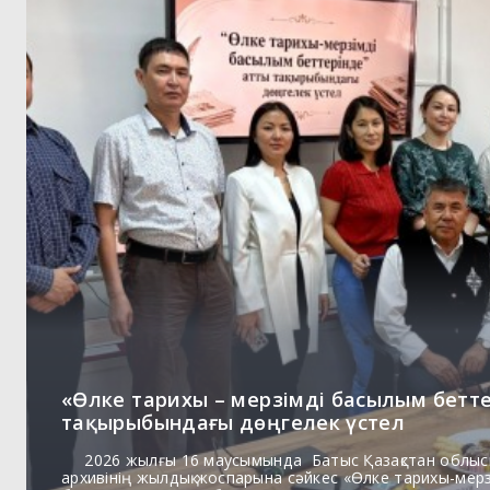
«Өлке тарихы – мерзімді басылым бетт
тақырыбындағы дөңгелек үстел
2026 жылғы 16 маусымында Батыс Қазақстан облыс
архивінің жылдық жоспарына сәйкес «Өлке тарихы-мер