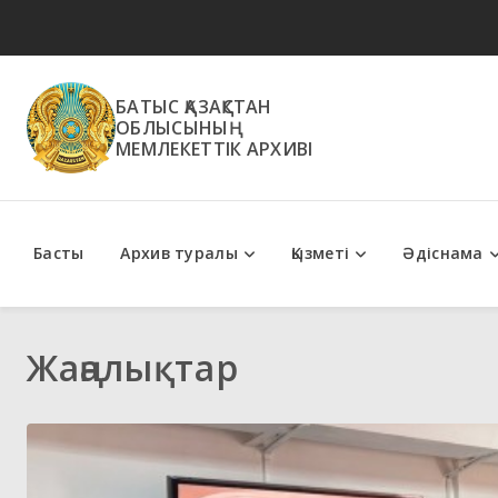
БАТЫС ҚАЗАҚСТАН
ОБЛЫСЫНЫҢ
МЕМЛЕКЕТТІК АРХИВІ
Басты
Архив туралы
Қызметі
Әдіснама
Мемлекеттік қызметтер
Әдістемелік ұсыным
Жаңалықтар