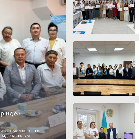
ерінде»
ының мемлекеттік
зімді басылым