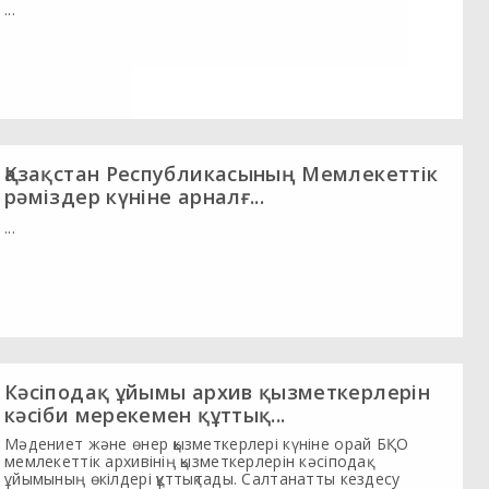
...
Қазақстан Республикасының Мемлекеттік
рәміздер күніне арналғ...
...
Кәсіподақ ұйымы архив қызметкерлерін
кәсіби мерекемен құттық...
Мәдениет және өнер қызметкерлері күніне орай БҚО
мемлекеттік архивінің қызметкерлерін кәсіподақ
ұйымының өкілдері құттықтады. Салтанатты кездесу