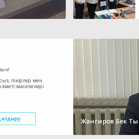
мын!
сыз, пікірлер мен
ызметі мәселелері
 қалдыру
Жангиров Бек Т