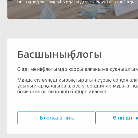
беттерінде» тақырыбындағы дөңгелек үстел өткізілді.
Басшының блогы
Сізді менің блогымда қарсы алғаныма қуанышты
Мұнда сіз өзіңізді қызықтыратын сұрақтар қоя ала
ұсыныстар қалдыра аласыз, сондай-ақ мұрағат қ
бойынша өз пікіріңізді білдіре аласыз.
Блогқа өтіңіз
Өтінішті