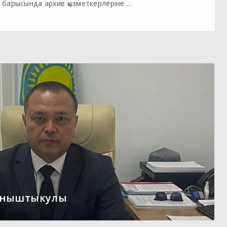
барысында архив қызметкерлеріне ...
ыныштыкулы