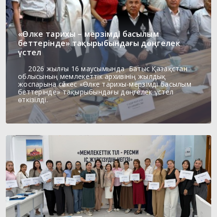
«Өлке тарихы – мерзімді басылым
беттерінде» тақырыбындағы дөңгелек
үстел
2026 жылғы 16 маусымында Батыс Қазақстан
облысының мемлекеттік архивінің жылдық
жоспарына сәйкес «Өлке тарихы-мерзімді басылым
беттерінде» тақырыбындағы дөңгелек үстел
өткізілді.