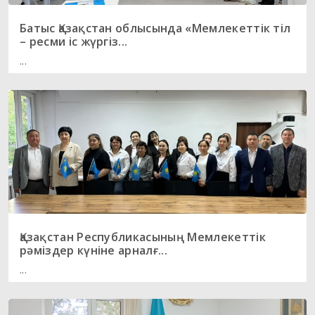
Батыс Қазақстан облысында «Мемлекеттік тіл
– ресми іс жүргіз...
...
Қазақстан Республикасының Мемлекеттік
рәміздер күніне арналғ...
...