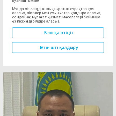
қуаныштымын!
Мұнда сіз өзіңізді қызықтыратын сұрақтар қоя
аласыз, пікірлер мен ұсыныстар қалдыра аласыз,
сондай-ақ мұрағат қызметі мәселелері бойынша
өз пікіріңізді білдіре аласыз.
Блогқа өтіңіз
Өтінішті қалдыру