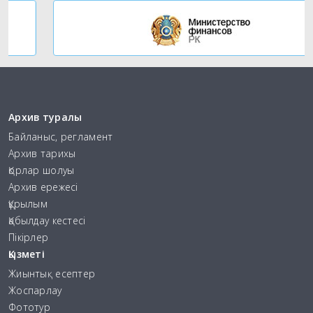
Архив туралы
Байланыс, регламент
Архив тарихы
Қорлар шолуы
Архив ережесі
Құрылым
Қабылдау кестесі
Пікірлер
Қызметі
Жиынтық есептер
Жоспарлау
Фототур