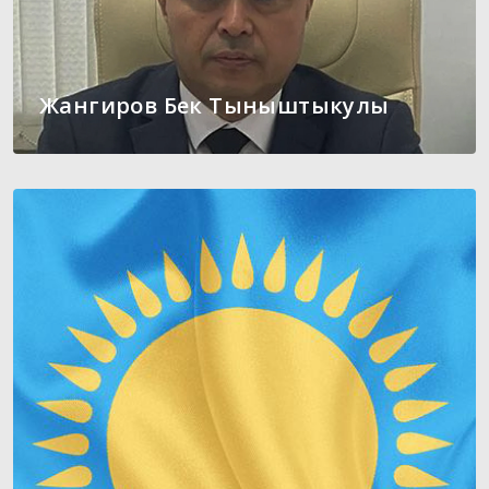
Жангиров Бек Тыныштыкулы