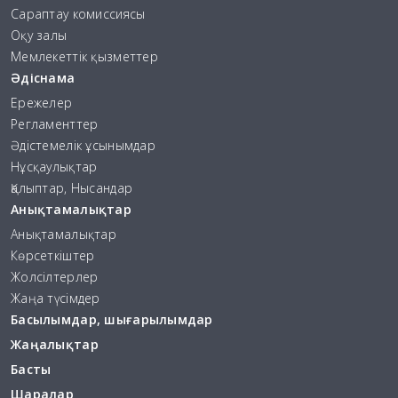
Сараптау комиссиясы
Оқу залы
Мемлекеттік қызметтер
Әдіснама
Ережелер
Регламенттер
Әдістемелік ұсынымдар
Нұсқаулықтар
Қалыптар, Нысандар
Анықтамалықтар
Анықтамалықтар
Көрсеткіштер
Жолсілтерлер
Жаңа түсімдер
Басылымдар, шығарылымдар
Жаңалықтар
Басты
Шаралар