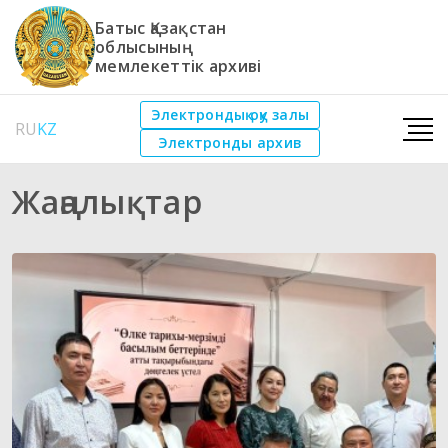
Батыс Қазақстан
облысының
мемлекеттік архиві
Электрондық оқу залы
RU
KZ
Электронды архив
Жаңалықтар