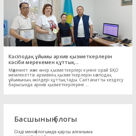
Кәсіподақ ұйымы архив қызметкерлерін
кәсіби мерекемен құттық...
Мәдениет және өнер қызметкерлері күніне орай БҚО
мемлекеттік архивінің қызметкерлерін кәсіподақ
ұйымының өкілдері құттықтады. Салтанатты кездесу
барысында архив қызметкерлеріне ...
Басшының блогы
Сізді менің блогымда қарсы алғаныма