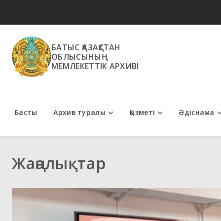
БАТЫС ҚАЗАҚСТАН
ОБЛЫСЫНЫҢ
МЕМЛЕКЕТТІК АРХИВІ
Басты
Архив туралы
Қызметі
Әдіснама
Мемлекеттік қызметтер
Әдістемелік ұсыным
Жаңалықтар