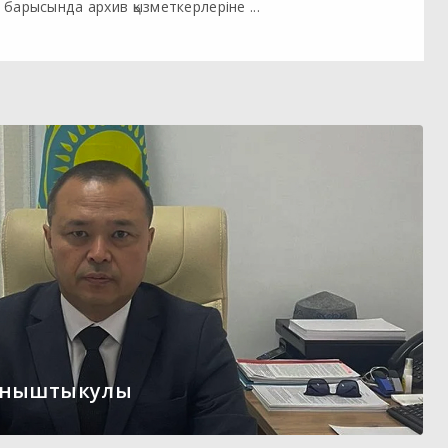
барысында архив қызметкерлеріне ...
ыныштыкулы