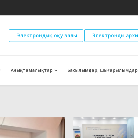
Электрондық оқу залы
Электронды архи
Анықтамалықтар
Басылымдар, шығарылымдар
дар