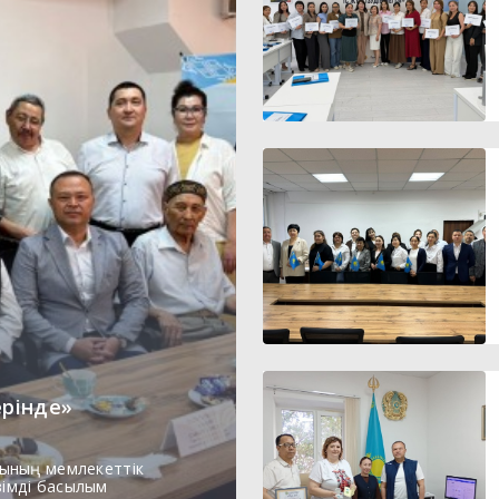
ерінде»
ының мемлекеттік
зімді басылым