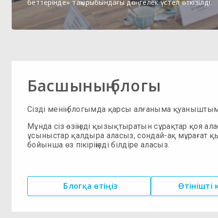
беттерінде» тақырыбындағы дөңгелек үстел өткізілді.
Басшының блогы
Сізді менің блогымда қарсы алғаныма қуанышты
Мұнда сіз өзіңізді қызықтыратын сұрақтар қоя ала
ұсыныстар қалдыра аласыз, сондай-ақ мұрағат қ
бойынша өз пікіріңізді білдіре аласыз.
Блогқа өтіңіз
Өтінішті