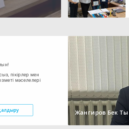
мын!
сыз, пікірлер мен
ызметі мәселелері
 қалдыру
Жангиров Бек Т