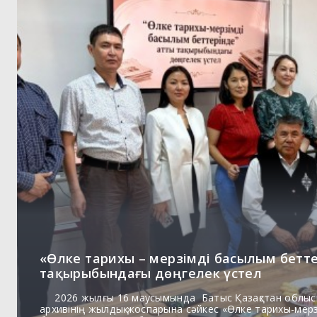
«Өлке тарихы – мерзімді басылым бетт
тақырыбындағы дөңгелек үстел
2026 жылғы 16 маусымында Батыс Қазақстан облыс
архивінің жылдық жоспарына сәйкес «Өлке тарихы-мер