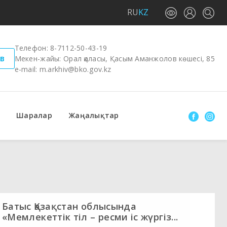
RU
KZ
Телефон:
8-7112-50-43-19
в
Мекен-жайы: Орал қаласы, Қасым Аманжолов көшесі, 85
e-mail:
m.arkhiv@bko.gov.kz
Шаралар
Жаңалықтар
Батыс Қазақстан облысында
«Мемлекеттік тіл – ресми іс жүргіз...