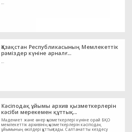
...
Қазақстан Республикасының Мемлекеттік
рәміздер күніне арналғ...
...
Кәсіподақ ұйымы архив қызметкерлерін
кәсіби мерекемен құттық...
Мәдениет және өнер қызметкерлері күніне орай БҚО
мемлекеттік архивінің қызметкерлерін кәсіподақ
ұйымының өкілдері құттықтады. Салтанатты кездесу