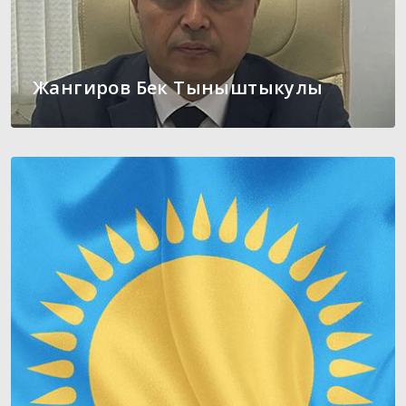
Жангиров Бек Тыныштыкулы