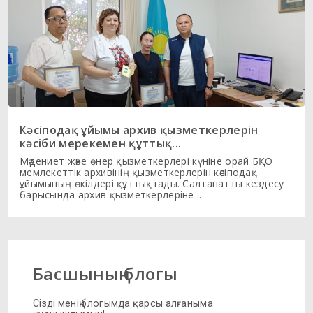
Кәсіподақ ұйымы архив қызметкерлерін
кәсіби мерекемен құттық...
Мәдениет және өнер қызметкерлері күніне орай БҚО
мемлекеттік архивінің қызметкерлерін кәсіподақ
ұйымының өкілдері құттықтады. Салтанатты кездесу
барысында архив қызметкерлеріне ...
Басшының блогы
Сізді менің блогымда қарсы алғаныма