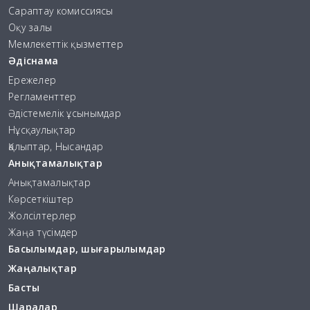
Сараптау комиссиясы
Оқу залы
Мемлекеттік қызметтер
Әдіснама
Ережелер
Регламенттер
Әдістемелік ұсынымдар
Нұсқаулықтар
Қалыптар, Нысандар
Анықтамалықтар
Анықтамалықтар
Көрсеткіштер
Жолсілтерлер
Жаңа түсімдер
Басылымдар, шығарылымдар
Жаңалықтар
Басты
Шаралар