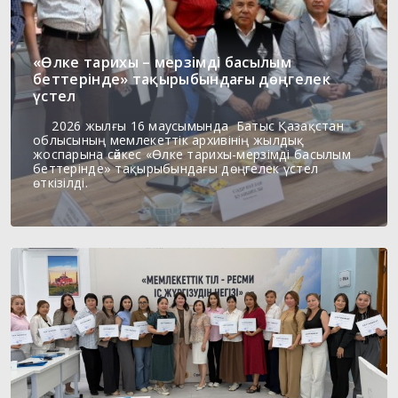
«Өлке тарихы – мерзімді басылым
беттерінде» тақырыбындағы дөңгелек
үстел
2026 жылғы 16 маусымында Батыс Қазақстан
облысының мемлекеттік архивінің жылдық
жоспарына сәйкес «Өлке тарихы-мерзімді басылым
беттерінде» тақырыбындағы дөңгелек үстел
өткізілді.