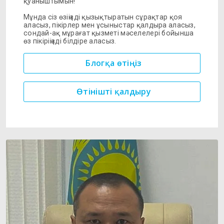
қуаныштымын!
Мұнда сіз өзіңізді қызықтыратын сұрақтар қоя
аласыз, пікірлер мен ұсыныстар қалдыра аласыз,
сондай-ақ мұрағат қызметі мәселелері бойынша
өз пікіріңізді білдіре аласыз.
Блогқа өтіңіз
Өтінішті қалдыру