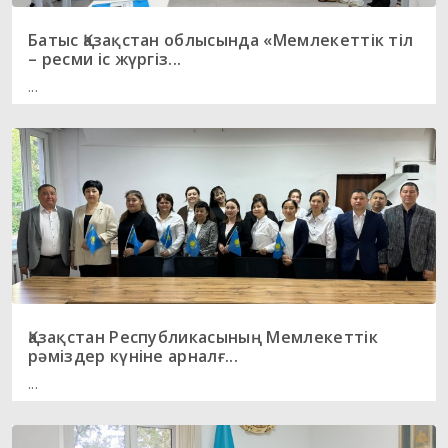
Батыс Қазақстан облысында «Мемлекеттік тіл
– ресми іс жүргіз...
...
Қазақстан Республикасының Мемлекеттік
рәміздер күніне арналғ...
...