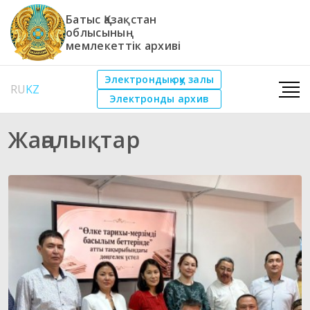
Батыс Қазақстан
облысының
мемлекеттік архиві
Электрондық оқу залы
RU
KZ
Электронды архив
Жаңалықтар