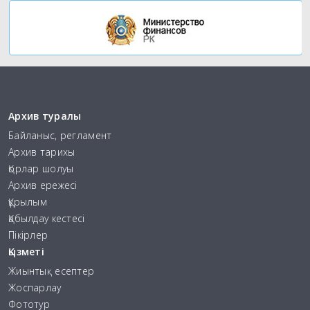
Архив туралы
Байланыс, регламент
Архив тарихы
Қорлар шолуы
Архив ережесі
Құрылым
Қабылдау кестесі
Пікірлер
Қызметі
Жиынтық есептер
Жоспарлау
Фототур