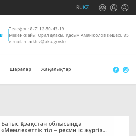
RU
KZ
Телефон:
8-7112-50-43-19
в
Мекен-жайы: Орал қаласы, Қасым Аманжолов көшесі, 85
e-mail:
m.arkhiv@bko.gov.kz
Шаралар
Жаңалықтар
Батыс Қазақстан облысында
«Мемлекеттік тіл – ресми іс жүргіз...