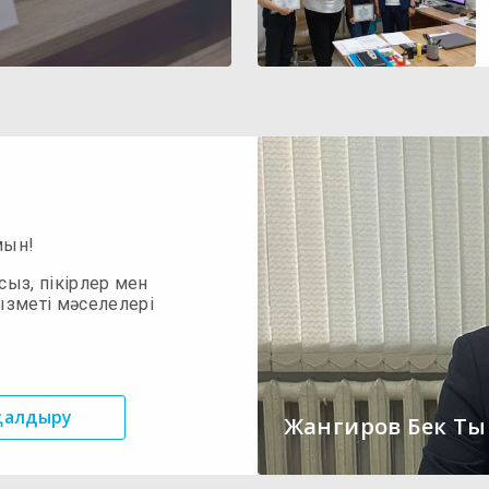
мын!
сыз, пікірлер мен
ызметі мәселелері
 қалдыру
Жангиров Бек Т