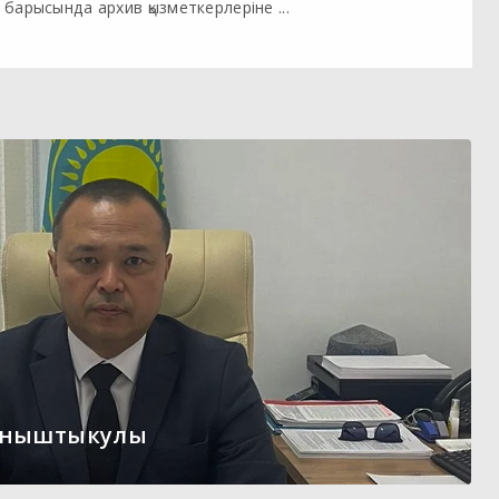
барысында архив қызметкерлеріне ...
ыныштыкулы