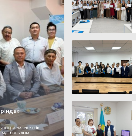
ерінде»
ының мемлекеттік
зімді басылым