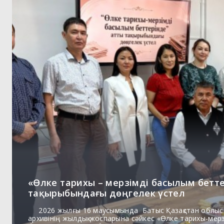
«Өлке тарихы – мерзімді басылым бетт
тақырыбындағы дөңгелек үстел
2026 жылғы 16 маусымында Батыс Қазақстан облыс
архивінің жылдық жоспарына сәйкес «Өлке тарихы-мер