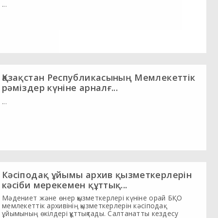
...
Қазақстан Республикасының Мемлекеттік
рәміздер күніне арналғ...
...
Кәсіподақ ұйымы архив қызметкерлерін
кәсіби мерекемен құттық...
Мәдениет және өнер қызметкерлері күніне орай БҚО
мемлекеттік архивінің қызметкерлерін кәсіподақ
ұйымының өкілдері құттықтады. Салтанатты кездесу