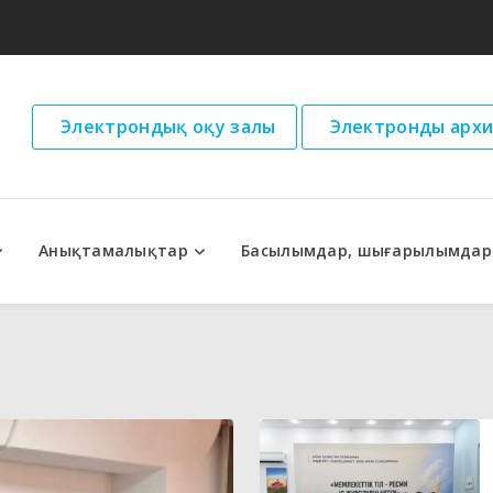
Электрондық оқу залы
Электронды архи
Анықтамалықтар
Басылымдар, шығарылымдар
дар