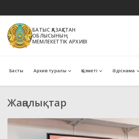
БАТЫС ҚАЗАҚСТАН
ОБЛЫСЫНЫҢ
МЕМЛЕКЕТТІК АРХИВІ
Басты
Архив туралы
Қызметі
Әдіснама
Мемлекеттік қызметтер
Әдістемелік ұсыным
Жаңалықтар