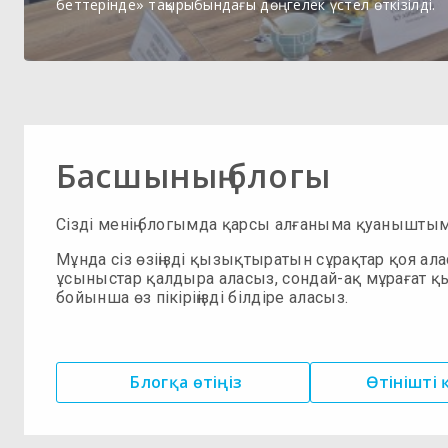
беттерінде» тақырыбындағы дөңгелек үстел өткізілді.
Басшының блогы
Сізді менің блогымда қарсы алғаныма қуанышты
Мұнда сіз өзіңізді қызықтыратын сұрақтар қоя ала
ұсыныстар қалдыра аласыз, сондай-ақ мұрағат қ
бойынша өз пікіріңізді білдіре аласыз.
Блогқа өтіңіз
Өтінішті