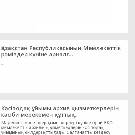
...
Қазақстан Республикасының Мемлекеттік
рәміздер күніне арналғ...
...
Кәсіподақ ұйымы архив қызметкерлерін
кәсіби мерекемен құттық...
Мәдениет және өнер қызметкерлері күніне орай БҚО
мемлекеттік архивінің қызметкерлерін кәсіподақ
ұйымының өкілдері құттықтады. Салтанатты кездесу