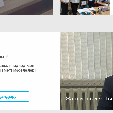
мын!
сыз, пікірлер мен
ызметі мәселелері
 қалдыру
Жангиров Бек Т