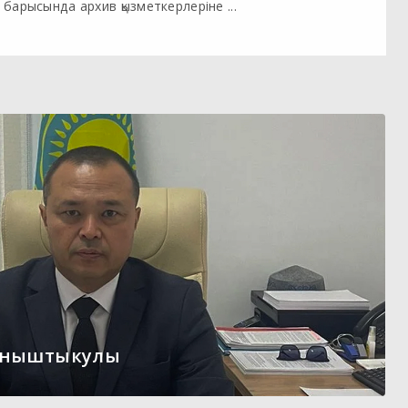
барысында архив қызметкерлеріне ...
ыныштыкулы