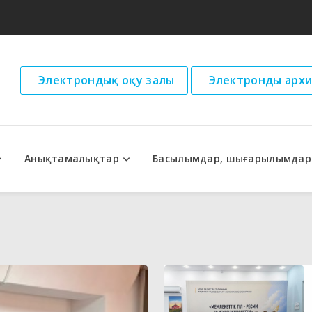
Электрондық оқу залы
Электронды архи
Анықтамалықтар
Басылымдар, шығарылымдар
дар