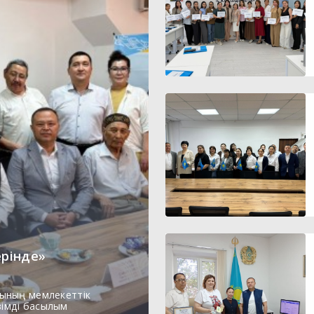
ерінде»
ының мемлекеттік
зімді басылым