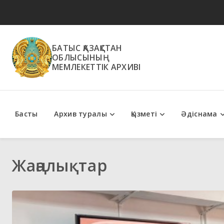
БАТЫС ҚАЗАҚСТАН
ОБЛЫСЫНЫҢ
МЕМЛЕКЕТТІК АРХИВІ
Басты
Архив туралы
Қызметі
Әдіснама
Мемлекеттік қызметтер
Әдістемелік ұсыным
Жаңалықтар