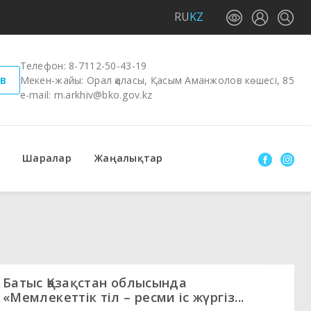
RU
KZ
Телефон:
8-7112-50-43-19
в
Мекен-жайы: Орал қаласы, Қасым Аманжолов көшесі, 85
e-mail:
m.arkhiv@bko.gov.kz
Шаралар
Жаңалықтар
Батыс Қазақстан облысында
«Мемлекеттік тіл – ресми іс жүргіз...