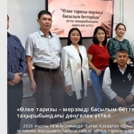
«Өлке тарихы – мерзімді басылым бетт
тақырыбындағы дөңгелек үстел
2026 жылғы 16 маусымында Батыс Қазақстан облыс
архивінің жылдық жоспарына сәйкес «Өлке тарихы-мер