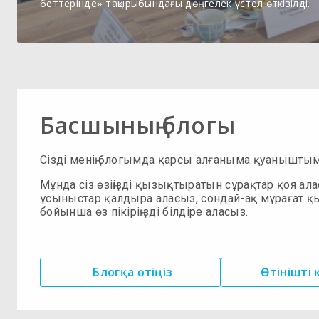
беттерінде» тақырыбындағы дөңгелек үстел өткізілді.
Басшының блогы
Сізді менің блогымда қарсы алғаныма қуанышты
Мұнда сіз өзіңізді қызықтыратын сұрақтар қоя ала
ұсыныстар қалдыра аласыз, сондай-ақ мұрағат қ
бойынша өз пікіріңізді білдіре аласыз.
Блогқа өтіңіз
Өтінішті