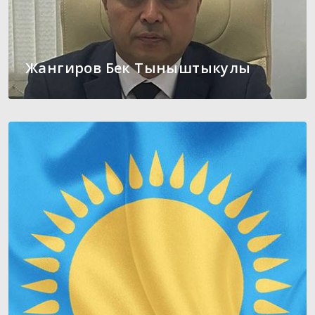
Жангиров Бек Тыныштыкулы