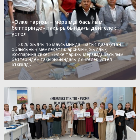
«Өлке тарихы – мерзімді басылым
беттерінде» тақырыбындағы дөңгелек
үстел
2026 жылғы 16 маусымында Батыс Қазақстан
облысының мемлекеттік архивінің жылдық
жоспарына сәйкес «Өлке тарихы-мерзімді басылым
беттерінде» тақырыбындағы дөңгелек үстел
өткізілді.