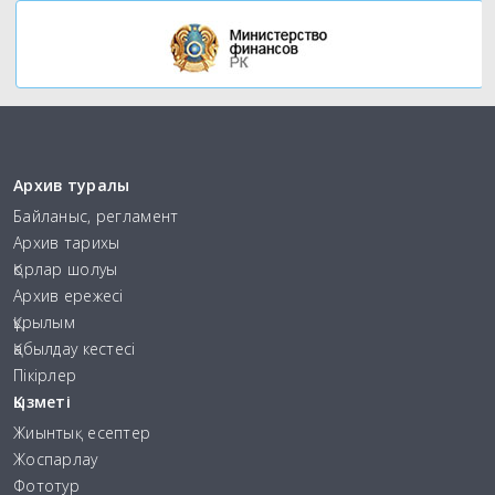
Архив туралы
Байланыс, регламент
Архив тарихы
Қорлар шолуы
Архив ережесі
Құрылым
Қабылдау кестесі
Пікірлер
Қызметі
Жиынтық есептер
Жоспарлау
Фототур