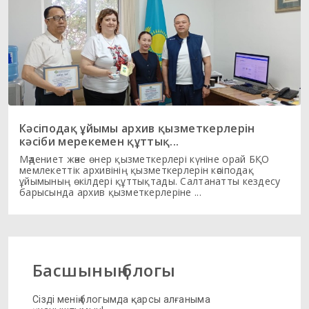
Кәсіподақ ұйымы архив қызметкерлерін
кәсіби мерекемен құттық...
Мәдениет және өнер қызметкерлері күніне орай БҚО
мемлекеттік архивінің қызметкерлерін кәсіподақ
ұйымының өкілдері құттықтады. Салтанатты кездесу
барысында архив қызметкерлеріне ...
Басшының блогы
Сізді менің блогымда қарсы алғаныма