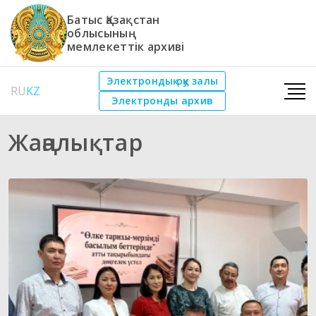
Батыс Қазақстан
облысының
мемлекеттік архиві
Электрондық оқу залы
RU
KZ
Электронды архив
Жаңалықтар