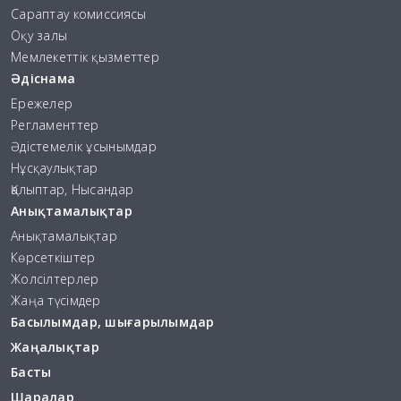
Сараптау комиссиясы
Оқу залы
Мемлекеттік қызметтер
Әдіснама
Ережелер
Регламенттер
Әдістемелік ұсынымдар
Нұсқаулықтар
Қалыптар, Нысандар
Анықтамалықтар
Анықтамалықтар
Көрсеткіштер
Жолсілтерлер
Жаңа түсімдер
Басылымдар, шығарылымдар
Жаңалықтар
Басты
Шаралар