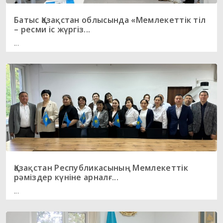
Батыс Қазақстан облысында «Мемлекеттік тіл
– ресми іс жүргіз...
...
Қазақстан Республикасының Мемлекеттік
рәміздер күніне арналғ...
...