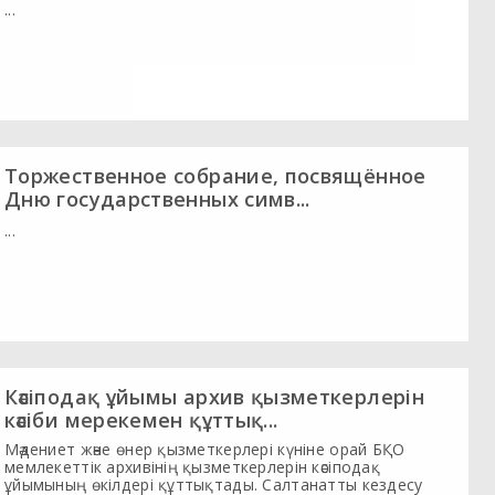
...
Торжественное собрание, посвящённое
Дню государственных симв...
...
Кәсіподақ ұйымы архив қызметкерлерін
кәсіби мерекемен құттық...
Мәдениет және өнер қызметкерлері күніне орай БҚО
мемлекеттік архивінің қызметкерлерін кәсіподақ
ұйымының өкілдері құттықтады. Салтанатты кездесу