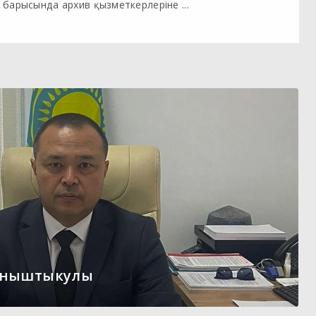
барысында архив қызметкерлеріне ...
ыныштыкулы