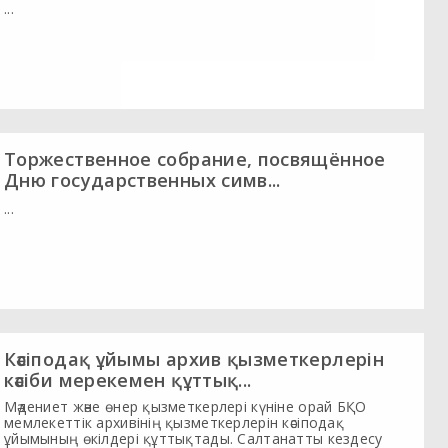
...
Торжественное собрание, посвящённое
Дню государственных симв...
...
Кәсіподақ ұйымы архив қызметкерлерін
кәсіби мерекемен құттық...
Мәдениет және өнер қызметкерлері күніне орай БҚО
мемлекеттік архивінің қызметкерлерін кәсіподақ
ұйымының өкілдері құттықтады. Салтанатты кездесу