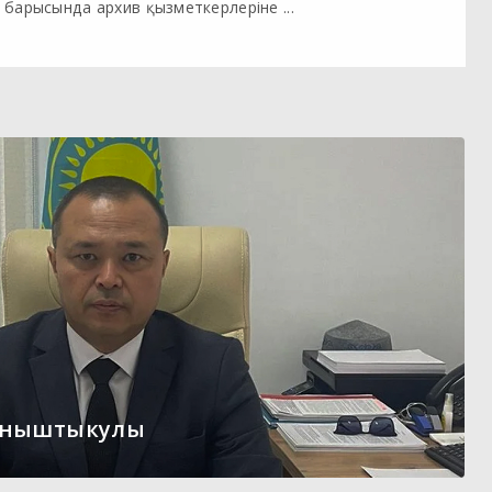
барысында архив қызметкерлеріне ...
ыныштыкулы