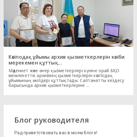
Кәсіподақ ұйымы архив қызметкерлерін кәсіби
мерекемен құттық...
Мәдениет және өнер қызметкерлері күніне орай БҚО
мемлекеттік архивінің қызметкерлерін кәсіподақ
ұйымының өкілдері құттықтады. Салтанатты кездесу
барысында архив қызметкерлеріне ...
Блог руководителя
Рад приветствовать вас в моем блоге!