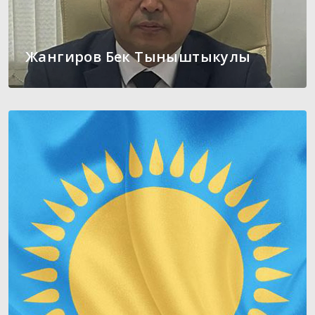
Жангиров Бек Тыныштыкулы