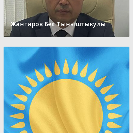
Жангиров Бек Тыныштыкулы