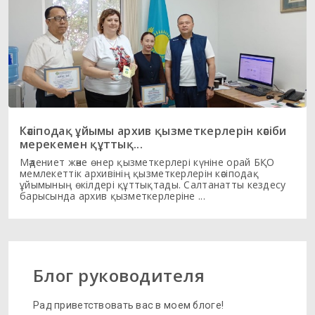
Кәсіподақ ұйымы архив қызметкерлерін кәсіби
мерекемен құттық...
Мәдениет және өнер қызметкерлері күніне орай БҚО
мемлекеттік архивінің қызметкерлерін кәсіподақ
ұйымының өкілдері құттықтады. Салтанатты кездесу
барысында архив қызметкерлеріне ...
Блог руководителя
Рад приветствовать вас в моем блоге!