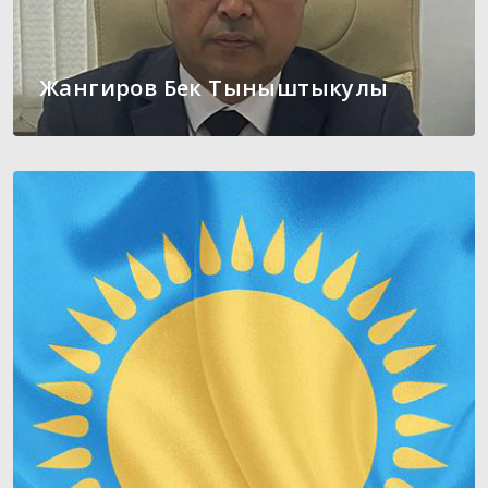
Жангиров Бек Тыныштыкулы