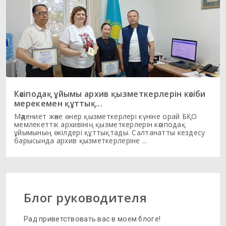
Кәсіподақ ұйымы архив қызметкерлерін кәсіби
мерекемен құттық...
Мәдениет және өнер қызметкерлері күніне орай БҚО
мемлекеттік архивінің қызметкерлерін кәсіподақ
ұйымының өкілдері құттықтады. Салтанатты кездесу
барысында архив қызметкерлеріне ...
Блог руководителя
Рад приветствовать вас в моем блоге!