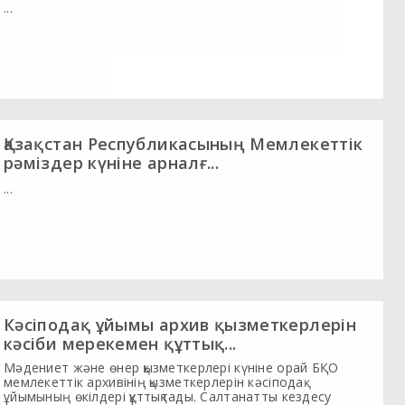
...
Қазақстан Республикасының Мемлекеттік
рәміздер күніне арналғ...
...
Кәсіподақ ұйымы архив қызметкерлерін
кәсіби мерекемен құттық...
Мәдениет және өнер қызметкерлері күніне орай БҚО
мемлекеттік архивінің қызметкерлерін кәсіподақ
ұйымының өкілдері құттықтады. Салтанатты кездесу