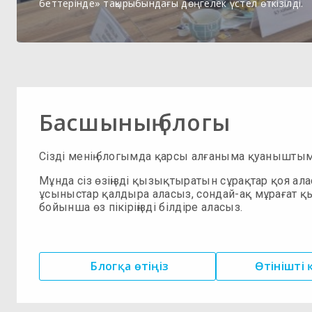
беттерінде» тақырыбындағы дөңгелек үстел өткізілді.
Басшының блогы
Сізді менің блогымда қарсы алғаныма қуанышты
Мұнда сіз өзіңізді қызықтыратын сұрақтар қоя ала
ұсыныстар қалдыра аласыз, сондай-ақ мұрағат қ
бойынша өз пікіріңізді білдіре аласыз.
Блогқа өтіңіз
Өтінішті