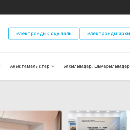
Электрондық оқу залы
Электронды архи
Анықтамалықтар
Басылымдар, шығарылымдар
дар