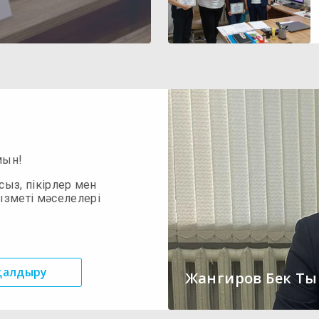
мын!
сыз, пікірлер мен
ызметі мәселелері
 қалдыру
Жангиров Бек Т