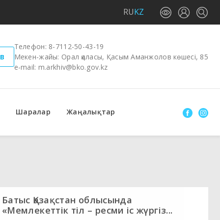
RU
KZ
Телефон:
8-7112-50-43-19
в
Мекен-жайы: Орал қаласы, Қасым Аманжолов көшесі, 85
e-mail:
m.arkhiv@bko.gov.kz
Шаралар
Жаңалықтар
Батыс Қазақстан облысында
«Мемлекеттік тіл – ресми іс жүргіз...