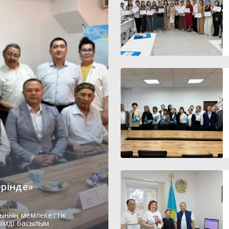
ерінде»
ының мемлекеттік
зімді басылым