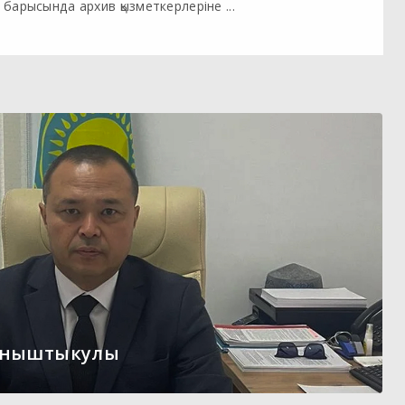
барысында архив қызметкерлеріне ...
ыныштыкулы