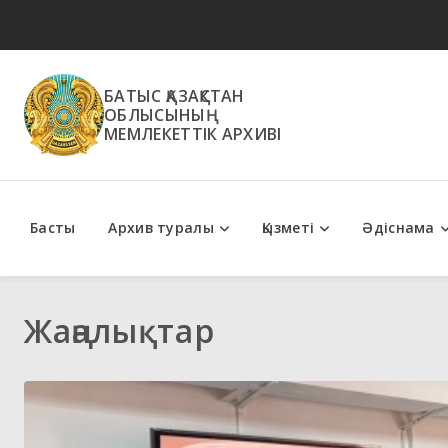
БАТЫС ҚАЗАҚСТАН
ОБЛЫСЫНЫҢ
МЕМЛЕКЕТТІК АРХИВІ
Басты
Архив туралы
Қызметі
Әдіснама
Мемлекеттік қызметтер
Әдістемелік ұсыным
Жаңалықтар