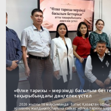
«Өлке тарихы – мерзімді басылым бетт
тақырыбындағы дөңгелек үстел
2026 жылғы 16 маусымында Батыс Қазақстан облыс
архивінің жылдық жоспарына сәйкес «Өлке тарихы-мер