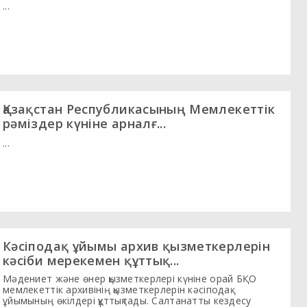
...
Қазақстан Республикасының Мемлекеттік
рәміздер күніне арналғ...
...
Кәсіподақ ұйымы архив қызметкерлерін
кәсіби мерекемен құттық...
Мәдениет және өнер қызметкерлері күніне орай БҚО
мемлекеттік архивінің қызметкерлерін кәсіподақ
ұйымының өкілдері құттықтады. Салтанатты кездесу