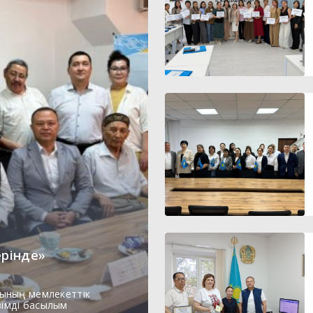
ерінде»
ының мемлекеттік
зімді басылым