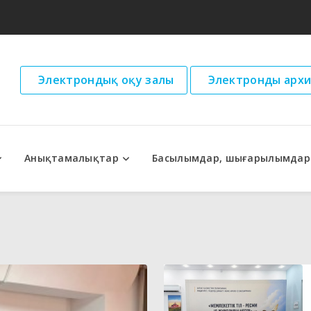
Электрондық оқу залы
Электронды архи
Анықтамалықтар
Басылымдар, шығарылымдар
дар