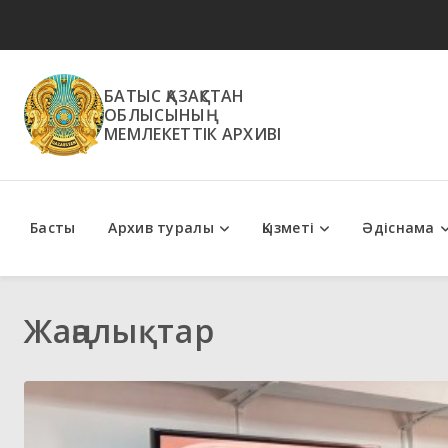
БАТЫС ҚАЗАҚСТАН
ОБЛЫСЫНЫҢ
МЕМЛЕКЕТТІК АРХИВІ
Басты
Архив туралы
Қызметі
Әдіснама
Мемлекеттік қызметтер
Әдістемелік ұсыным
Жаңалықтар