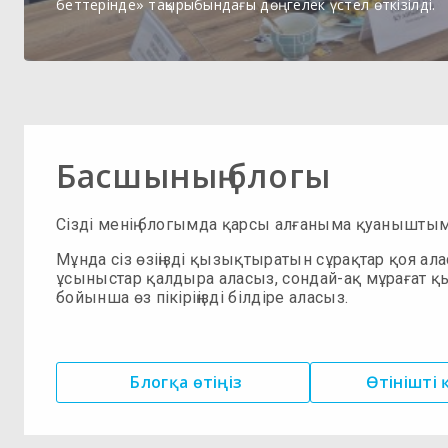
беттерінде» тақырыбындағы дөңгелек үстел өткізілді.
Басшының блогы
Сізді менің блогымда қарсы алғаныма қуанышты
Мұнда сіз өзіңізді қызықтыратын сұрақтар қоя ала
ұсыныстар қалдыра аласыз, сондай-ақ мұрағат қ
бойынша өз пікіріңізді білдіре аласыз.
Блогқа өтіңіз
Өтінішті