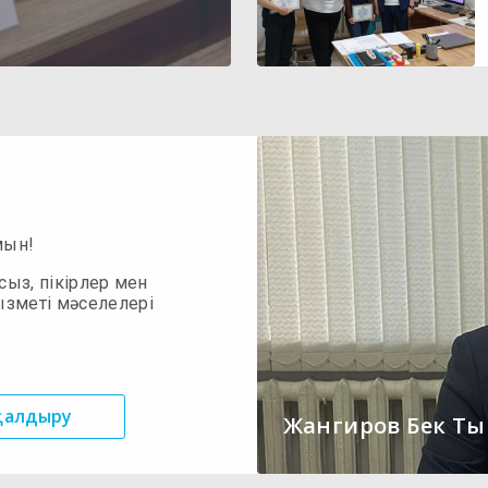
мын!
сыз, пікірлер мен
ызметі мәселелері
 қалдыру
Жангиров Бек Т