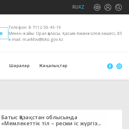
RU
KZ
Телефон:
8-7112-50-43-19
в
Мекен-жайы: Орал қаласы, Қасым Аманжолов көшесі, 85
e-mail:
m.arkhiv@bko.gov.kz
Шаралар
Жаңалықтар
Батыс Қазақстан облысында
«Мемлекеттік тіл – ресми іс жүргіз...