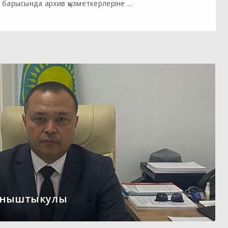
барысында архив қызметкерлеріне ...
ыныштыкулы