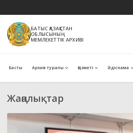
БАТЫС ҚАЗАҚСТАН
ОБЛЫСЫНЫҢ
МЕМЛЕКЕТТІК АРХИВІ
Басты
Архив туралы
Қызметі
Әдіснама
Мемлекеттік қызметтер
Әдістемелік ұсыным
Жаңалықтар