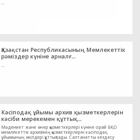
...
Қазақстан Республикасының Мемлекеттік
рәміздер күніне арналғ...
...
Кәсіподақ ұйымы архив қызметкерлерін
кәсіби мерекемен құттық...
Мәдениет және өнер қызметкерлері күніне орай БҚО
мемлекеттік архивінің қызметкерлерін кәсіподақ
ұйымының өкілдері құттықтады. Салтанатты кездесу