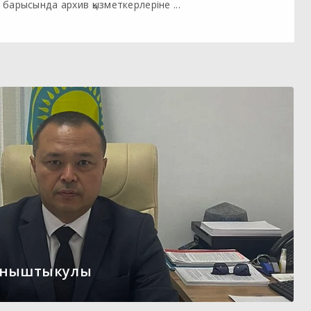
барысында архив қызметкерлеріне ...
ыныштыкулы