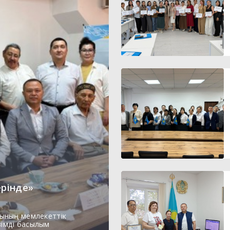
ерінде»
ының мемлекеттік
зімді басылым