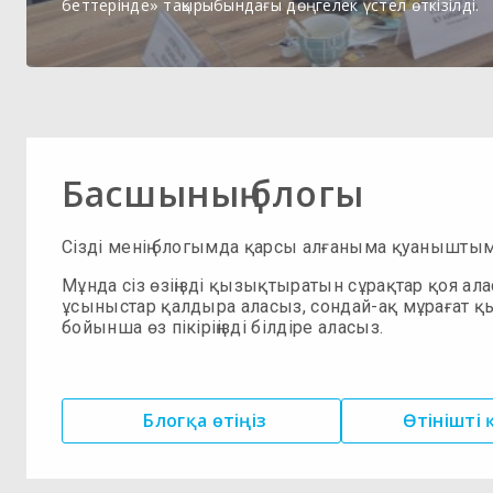
беттерінде» тақырыбындағы дөңгелек үстел өткізілді.
Басшының блогы
Сізді менің блогымда қарсы алғаныма қуанышты
Мұнда сіз өзіңізді қызықтыратын сұрақтар қоя ала
ұсыныстар қалдыра аласыз, сондай-ақ мұрағат қ
бойынша өз пікіріңізді білдіре аласыз.
Блогқа өтіңіз
Өтінішті