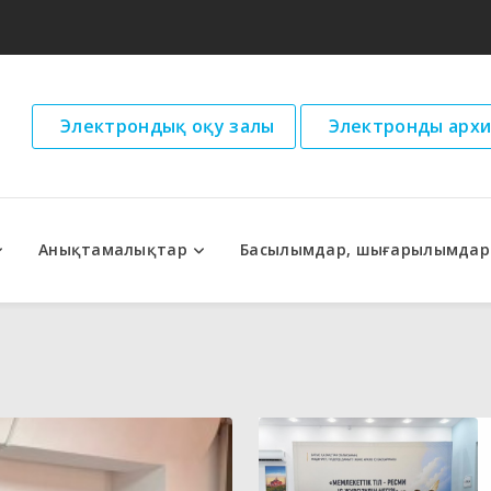
Электрондық оқу залы
Электронды архи
Анықтамалықтар
Басылымдар, шығарылымдар
дар