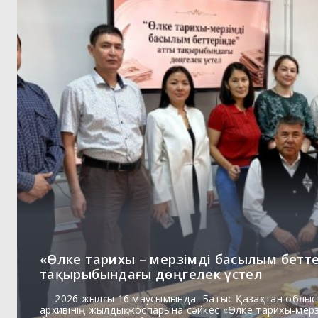
«Өлке тарихы – мерзімді басылым бетт
тақырыбындағы дөңгелек үстел
2026 жылғы 16 маусымында Батыс Қазақстан облыс
архивінің жылдық жоспарына сәйкес «Өлке тарихы-мер