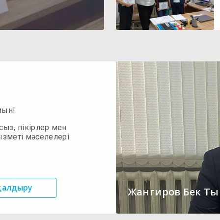
мын!
сыз, пікірлер мен
ызметі мәселелері
 қалдыру
Жангиров Бек Т