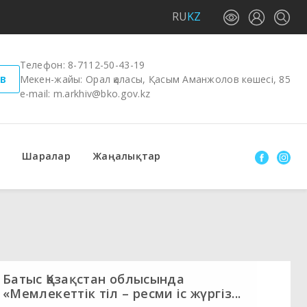
RU
KZ
Телефон:
8-7112-50-43-19
в
Мекен-жайы: Орал қаласы, Қасым Аманжолов көшесі, 85
e-mail:
m.arkhiv@bko.gov.kz
Шаралар
Жаңалықтар
Батыс Қазақстан облысында
«Мемлекеттік тіл – ресми іс жүргіз...