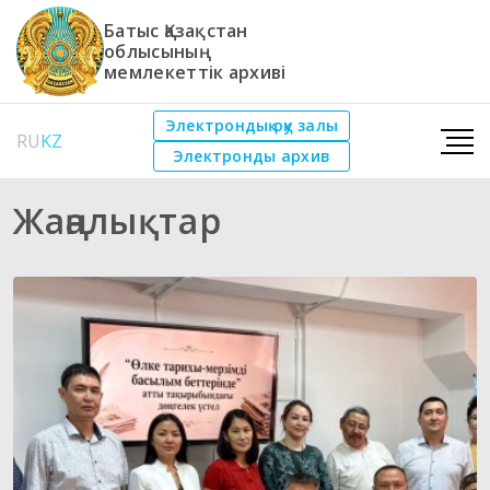
Батыс Қазақстан
облысының
мемлекеттік архиві
Электрондық оқу залы
RU
KZ
Электронды архив
Жаңалықтар