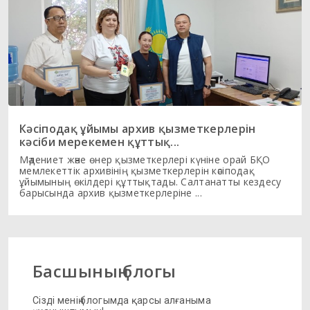
Кәсіподақ ұйымы архив қызметкерлерін
кәсіби мерекемен құттық...
Мәдениет және өнер қызметкерлері күніне орай БҚО
мемлекеттік архивінің қызметкерлерін кәсіподақ
ұйымының өкілдері құттықтады. Салтанатты кездесу
барысында архив қызметкерлеріне ...
Басшының блогы
Сізді менің блогымда қарсы алғаныма