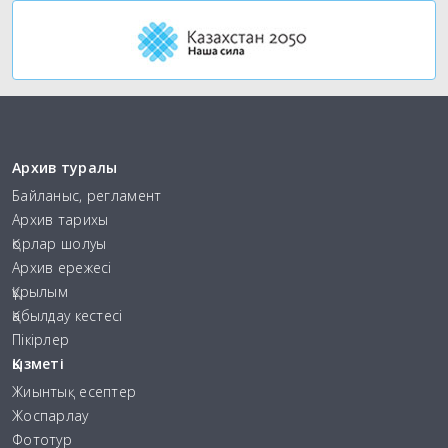
Архив туралы
Байланыс, регламент
Архив тарихы
Қорлар шолуы
Архив ережесі
Құрылым
Қабылдау кестесі
Пікірлер
Қызметі
Жиынтық есептер
Жоспарлау
Фототур