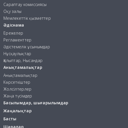
Сараптау комиссиясы
Оқу залы
Мемлекеттік қызметтер
Әдіснама
Ережелер
Регламенттер
Әдістемелік ұсынымдар
Нұсқаулықтар
Қалыптар, Нысандар
Анықтамалықтар
Анықтамалықтар
Көрсеткіштер
Жолсілтерлер
Жаңа түсімдер
Басылымдар, шығарылымдар
Жаңалықтар
Басты
Шаралар