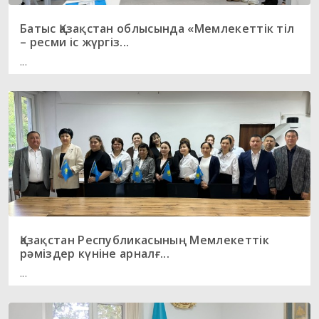
Батыс Қазақстан облысында «Мемлекеттік тіл
– ресми іс жүргіз...
...
Қазақстан Республикасының Мемлекеттік
рәміздер күніне арналғ...
...