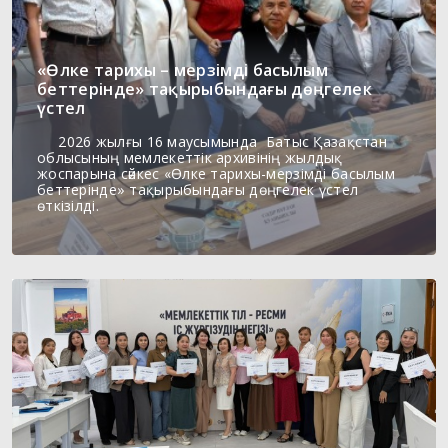
«Өлке тарихы – мерзімді басылым
беттерінде» тақырыбындағы дөңгелек
үстел
2026 жылғы 16 маусымында Батыс Қазақстан
облысының мемлекеттік архивінің жылдық
жоспарына сәйкес «Өлке тарихы-мерзімді басылым
беттерінде» тақырыбындағы дөңгелек үстел
өткізілді.