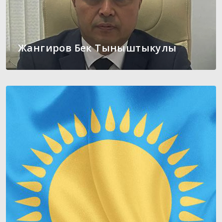
Жангиров Бек Тыныштыкулы