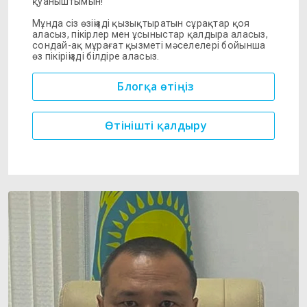
қуаныштымын!
Мұнда сіз өзіңізді қызықтыратын сұрақтар қоя
аласыз, пікірлер мен ұсыныстар қалдыра аласыз,
сондай-ақ мұрағат қызметі мәселелері бойынша
өз пікіріңізді білдіре аласыз.
Блогқа өтіңіз
Өтінішті қалдыру