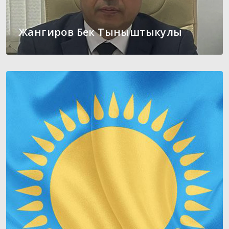
Жангиров Бек Тыныштыкулы