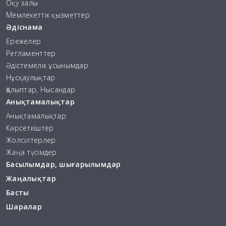
Оқу залы
Мемлекеттік қызметтер
Әдіснама
Ережелер
Регламенттер
Әдістемелік ұсынымдар
Нұсқаулықтар
Қалыптар, Нысандар
Анықтамалықтар
Анықтамалықтар
Көрсеткіштер
Жолсілтерлер
Жаңа түсімдер
Басылымдар, шығарылымдар
Жаңалықтар
Басты
Шаралар