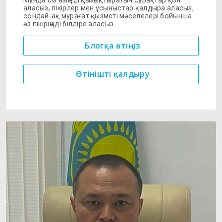
аласыз, пікірлер мен ұсыныстар қалдыра аласыз,
сондай-ақ мұрағат қызметі мәселелері бойынша
өз пікіріңізді білдіре аласыз.
Блогқа өтіңіз
Өтінішті қалдыру