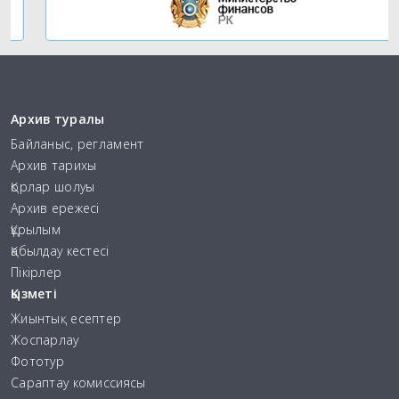
Архив туралы
Байланыс, регламент
Архив тарихы
Қорлар шолуы
Архив ережесі
Құрылым
Қабылдау кестесі
Пікірлер
Қызметі
Жиынтық есептер
Жоспарлау
Фототур
Сараптау комиссиясы