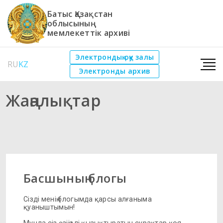
Батыс Қазақстан
облысының
мемлекеттік архиві
Электрондық оқу залы
RU
KZ
Электронды архив
Жаңалықтар
Басшының блогы
Сізді менің блогымда қарсы алғаныма
қуаныштымын!
Мұнда сіз өзіңізді қызықтыратын сұрақтар қоя